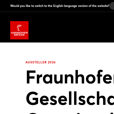
Would you like to switch to the English language version of the website?
AUSSTELLER 2026
Fraunhofe
Gesellscha