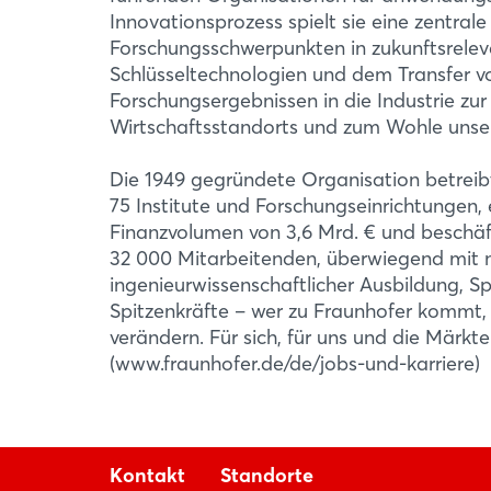
Institute, -Ver
Mit einem Gemeinschaftsstand ist die Fraunhofer-
Innovationsprozess spielt sie eine zentrale
Fraunhofer-Institute, -Verbünde und -Allianzen
Forschungsschwerpunkten in zukunftsrele
Mehr Infos
Digitalisierung. Alle Exponate spiegeln die Fr
Schlüsseltechnologien und dem Transfer v
bringen, die Wirtschaft und Industrie dabei un
Forschungsergebnissen in die Industrie zu
unter http://fhg.de/hm2026
Wirtschaftsstandorts und zum Wohle unser
Die 1949 gegründete Organisation betreibt
75 Institute und Forschungseinrichtungen, e
Finanzvolumen von 3,6 Mrd. € und beschä
32 000 Mitarbeitenden, überwiegend mit 
ingenieurwissenschaftlicher Ausbildung, S
Spitzenkräfte – wer zu Fraunhofer kommt,
verändern. Für sich, für uns und die Märk
(www.fraunhofer.de/de/jobs-und-karriere)
Kontakt
Standorte