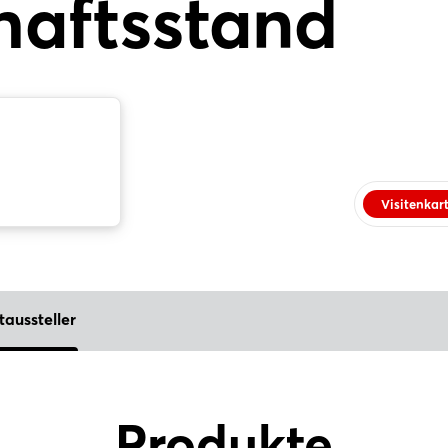
aftsstand
Visitenkar
taussteller
Produkte