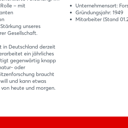
bünde und -Allianzen ...
Passwort vergessen?
Gesellschaft auf der weltgrößten Industriemesse (20. April bi
 Rolle – mit
Unternehmensart: For
 zeigen 29 Exponate mit technologischen Highlights aus Produk
vanten
Gründungsjahr: 1949
aunhofer-Mission wider: zielgerichtete und anwendungs- und 
on
Mitarbeiter (Stand 01.
Noch nicht angemeldet?
terstützen, ihre Wettbewerbsfähigkeit zu stärken. Weitere Inf
r Stärkung unseres
er Gesellschaft.
Jetzt registrieren
 in Deutschland derzeit
rarbeitet ein jährliches
ftigt gegenwärtig knapp
natur- oder
pitzenforschung braucht
 will und kann etwas
te von heute und morgen.