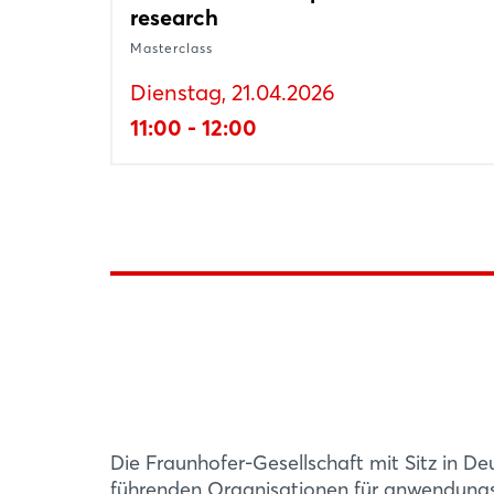
research
Masterclass
Dienstag, 21.04.2026
11:00 - 12:00
Halle 11, Stand D33
F&E PROJEKT
Starke Impuls
Fraunhofer-Gesellschaft Gemeinschaftsst
Mit einem Geme
Die Fraunhofer-Gesellschaft mit Sitz in De
Beschreibung
Industriemesse 
führenden Organisationen für anwendungso