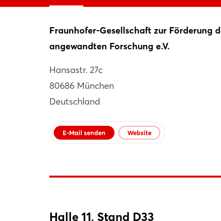
Fraunhofer-Gesellschaft zur Förderung d
Fraunhofer-Gesellschaft
angewandten Forschung e.V.
München
Hansastr. 27c
DE
80686 München
Website
Deutschland
E-Mail senden
Website
Halle 11, Stand D33