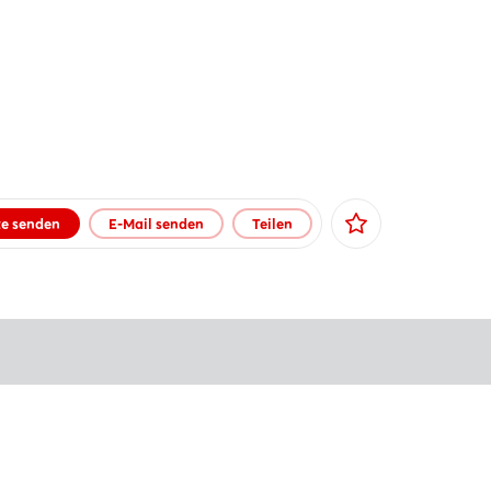
te senden
E-Mail senden
Teilen
Facebook
X
Xing
LinkedIn
Mail
Whatsapp
Link kopieren