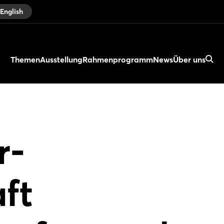
English
Themen
Ausstellung
Rahmenprogramm
News
Über uns
r-
ft