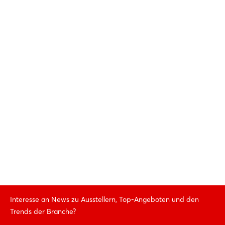
BG
Website
E-Mail senden
Website
igus® polymer Innovationen GmbH
4860 Lenzing
AT
Website
Mehr anzeigen
Interesse an News zu Ausstellern, Top-Angeboten und den
Trends der Branche?