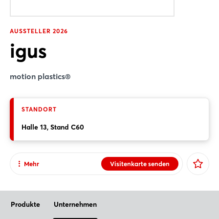
Low Cost Automation
AUSSTELLER 2026
Mit seinem Low-Cost-Automation-Angebot verfolgt
igus
igus das Ziel, kostengünstige und
bedienerfreundliche Automatisierungslösungen für
jeden zugänglich zu machen. Entwickelt und
motion plastics®
produziert in Köln für die ...
Mehr Infos
STANDORT
Halle 13, Stand C60
Mehr
Visitenkarte senden
E-Mail senden
Teilen
Produkte
Unternehmen
Facebook