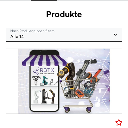
X
Produkte
Xing
LinkedIn
Nach Produktgruppen filtern
Mail
Alle 14
Whatsapp
Link kopieren