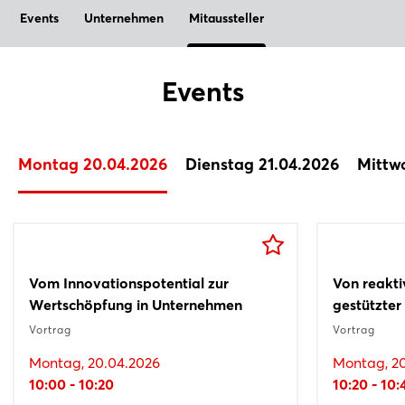
Events
Unternehmen
Mitaussteller
Facebook
X
Events
Xing
LinkedIn
Mail
Montag 20.04.2026
Dienstag 21.04.2026
Mittw
Whatsapp
Link kopieren
Vom Innovationspotential zur
Vom Dach bis in den Regenwald –
Cluster ProduktionNRW – Zukunft
Von reakti
Defence.N
AISceMa: S
Wertschöpfung in Unternehmen
NRW-Startups in der
gestalten, Wettbewerbsfähigkeit
gestützter
Clusters
Maschinen
Umweltwirtschaft
sichern
machen
Vortrag
Vortrag
Vortrag
Vortrag
Vortrag
Vortrag
Montag, 20.04.2026
Montag, 2
10:00 - 10:20
Dienstag, 21.04.2026
Mittwoch, 22.04.2026
10:20 - 10:
Dienstag, 
Mittwoch, 