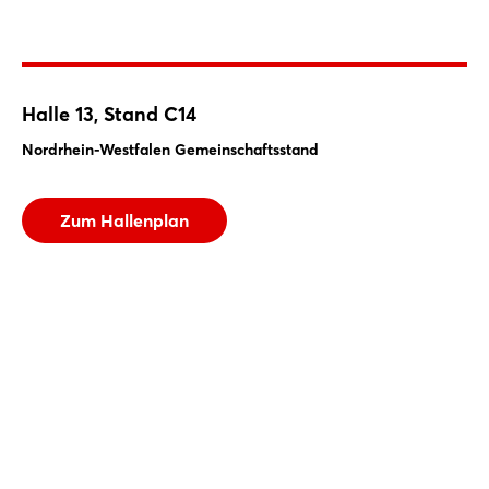
Halle 13, Stand C14
Einloggen
Nordrhein-Westfalen Gemeinschaftsstand
Passwort vergessen?
Halle 13, Stand C14
Beschreibung
Nordrhein-Westfalen Gemeinschaftsstand
Nordrhein-Westfalen Gemeinschaftsstand
Noch nicht angemeldet?
Zum Hallenplan
Jetzt registrieren