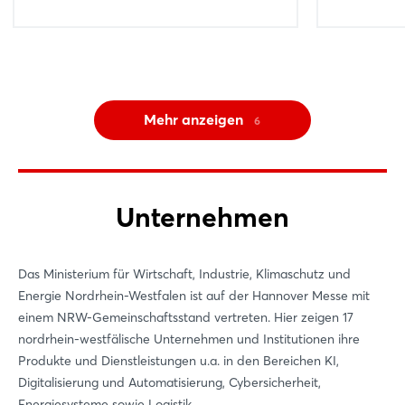
10:00 - 11:00
10:00 - 10:20
11:00 - 11:
10:20 - 10:
Mehr anzeigen
Mehr anzeigen
Mehr anzeigen
13
6
5
Unternehmen
Das Ministerium für Wirtschaft, Industrie, Klimaschutz und
Energie Nordrhein-Westfalen ist auf der Hannover Messe mit
einem NRW-Gemeinschaftsstand vertreten. Hier zeigen 17
nordrhein-westfälische Unternehmen und Institutionen ihre
Produkte und Dienstleistungen u.a. in den Bereichen KI,
Digitalisierung und Automatisierung, Cybersicherheit,
Energiesysteme sowie Logistik.