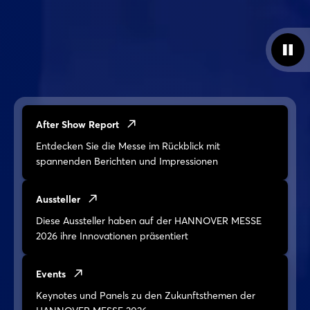
After Show Report
Entdecken Sie die Messe im Rückblick mit
spannenden Berichten und Impressionen
Aussteller
Diese Aussteller haben auf der HANNOVER MESSE
2026 ihre Innovationen präsentiert
Events
Keynotes und Panels zu den Zukunftsthemen der