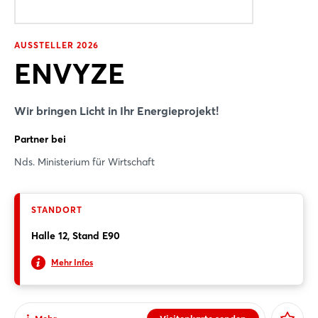
Strategie
Klarheit schaffen in komplexen
AUSSTELLER 2026
Energiesystemen
ENVYZE
Die strategische Phase ist der Ausgangspunkt jedes
erfolgreichen Energieprojekts. Hier geht es darum,
Wir bringen Licht in Ihr Energieprojekt!
Komplexität zu reduzieren, Ziele zu definieren und
resiliente Konzepte zu entwickeln, die langfristig ...
Partner bei
Nds. Ministerium für Wirtschaft
Mehr Infos
STANDORT
Halle 12, Stand E90
Mehr Infos