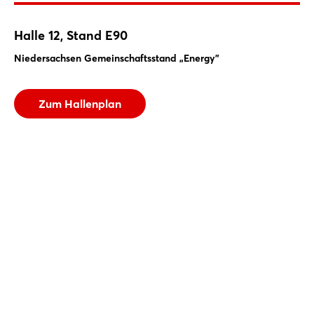
Deutschland
Toronto
Halle 12, Stand E90
CA
Kontakt
Niedersachsen Gemeinschaftsstand „Energy"
Website
Telefon:
+49 511 84869930
Zum Hallenplan
E-Mail senden
Website