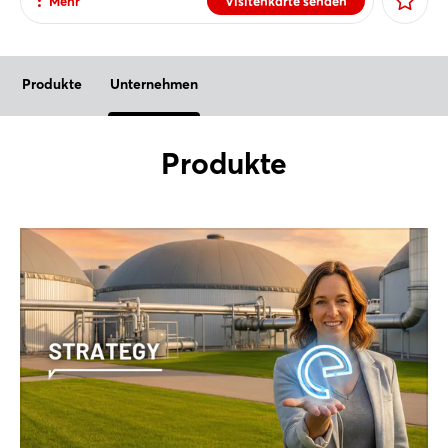
Mehr
Visitenkarte senden
E-Mail senden
Teilen
Produkte
Unternehmen
Facebook
X
Produkte
Xing
LinkedIn
Mail
Whatsapp
Link kopieren