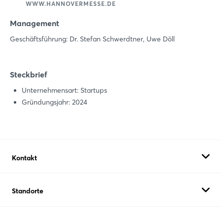
WWW.HANNOVERMESSE.DE
Management
Geschäftsführung: Dr. Stefan Schwerdtner, Uwe Döll
Steckbrief
Unternehmensart: Startups
Gründungsjahr: 2024
Kontakt
ENVYZE GmbH
Standorte
Georgstr. 36
30159 Hannover
Cratos CAN Inc