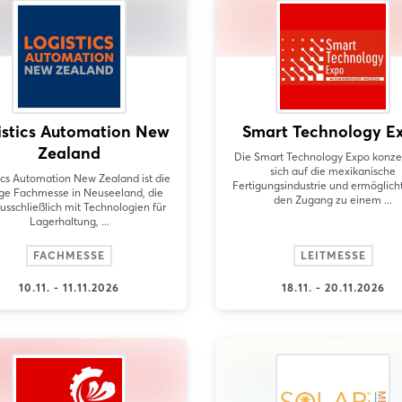
istics Automation New
Smart Technology E
Zealand
Die Smart Technology Expo konzen
sich auf die mexikanische
ics Automation New Zealand ist die
Fertigungsindustrie und ermöglich
ige Fachmesse in Neuseeland, die
den Zugang zu einem ...
ausschließlich mit Technologien für
Lagerhaltung, ...
FACHMESSE
LEITMESSE
10.11. - 11.11.2026
18.11. - 20.11.2026
Login
Einloggen