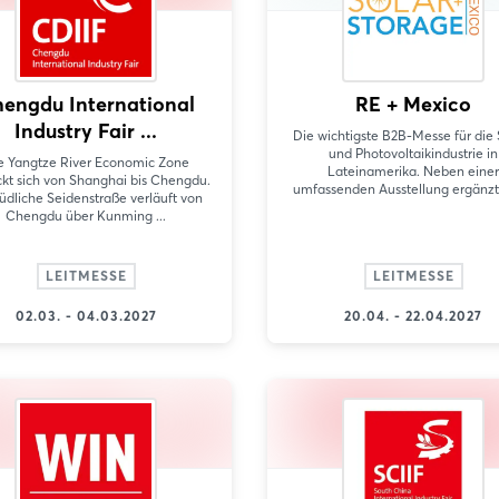
Passwort vergessen?
Noch nicht angemeldet?
engdu International
RE + Mexico
Jetzt registrieren
Industry Fair ...
Die wichtigste B2B-Messe für die 
und Photovoltaikindustrie in
e Yangtze River Economic Zone
Lateinamerika. Neben einer
ckt sich von Shanghai bis Chengdu.
umfassenden Ausstellung ergänzt e
üdliche Seidenstraße verläuft von
Chengdu über Kunming ...
LEITMESSE
LEITMESSE
02.03. - 04.03.2027
20.04. - 22.04.2027