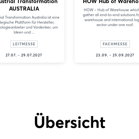
ustrial Transformation
HOW Hub of Wareho
AUSTRALIA
HOW – Hub of Warehouse which 
gather all end-to-end solutions f
ial Transformation Australia ist eine
warehouse and international logi
tegische Plattform für Hersteller,
sector under one roof.
ologieanbieter und Vordenker, um
Ideen und ...
LEITMESSE
FACHMESSE
27.07. - 29.07.2027
23.09. - 25.09.2027
Übersicht