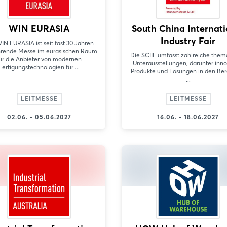
WIN EURASIA
South China Internati
Industry Fair
IN EURASIA ist seit fast 30 Jahren
hrende Messe im eurasischen Raum
Die SCIIF umfasst zahlreiche them
ür die Anbieter von modernen
Unterausstellungen, darunter inno
Fertigungstechnologien für ...
Produkte und Lösungen in den Be
...
LEITMESSE
LEITMESSE
02.06. - 05.06.2027
16.06. - 18.06.2027