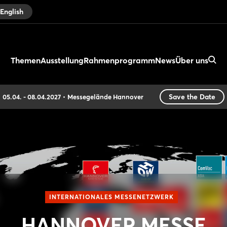
English
Themen
Ausstellung
Rahmenprogramm
News
Über uns
Save the Date
05.04. - 08.04.2027
Messegelände Hannover
INTERNATIONALES MESSENETZWERK
HANNOVER MESSE