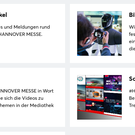
kel
Bi
ies und Meldungen rund
Wi
 HANNOVER MESSE.
fe
ei
di
So
HANNOVER MESSE in Wort
#H
Login
e sich die Videos zu
Be
-Themen in der Mediathek
Tr
Einloggen
Passwort vergessen?