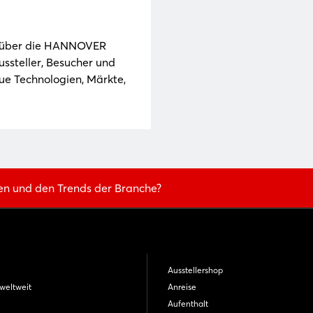
Noch nicht angemeldet?
d über die HANNOVER
ssteller, Besucher und
Jetzt registrieren
ue Technologien, Märkte,
en und den Trends der Branche?
Ausstellershop
weltweit
Anreise
Aufenthalt