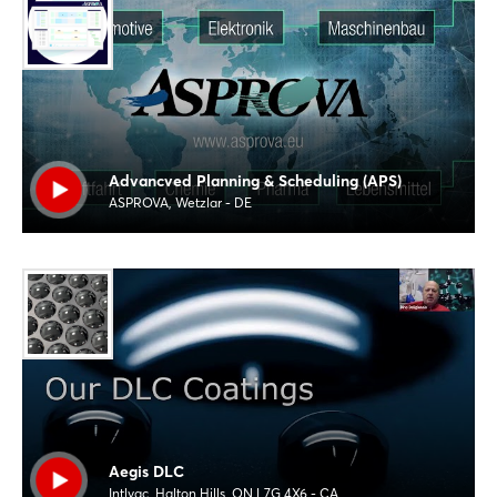
Advancved Planning & Scheduling (APS)
ASPROVA, Wetzlar - DE
Aegis DLC
Intlvac, Halton Hills, ON L7G 4X6 - CA