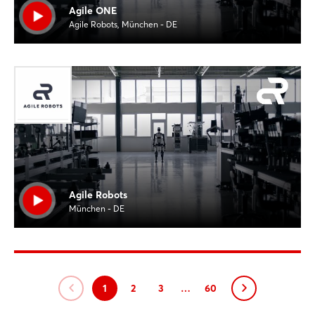
Agile ONE
Agile Robots, München - DE
Agile Robots
München - DE
1
2
3
…
60