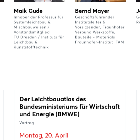
Maik Gude
Bernd Mayer
J
Inhaber der Professur für
Geschäftsführender
G
Systemleichtbau &
Institutsleiter &
R
Mischbauweisen /
Vorsitzender, Fraunhofer
Vorstandsmitglied
Verbund Werkstoffe,
TU Dresden / Instituts für
Bauteile - Materials
Leichtbau &
Fraunhofer-Institut IFAM
Kunststofftechnik
Der Leichtbauatlas des
Bundesministeriums für Wirtschaft
und Energie (BMWE)
Vortrag
Montag, 20. April