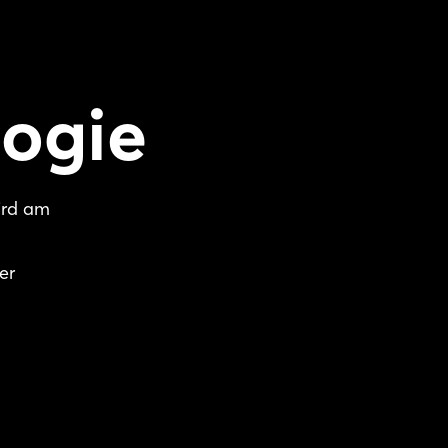
logie
ird am
er