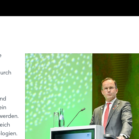
e
Durch
und
ein
 werden.
eich
ologien.