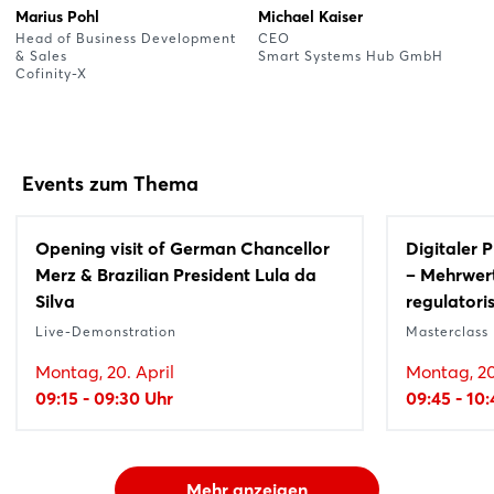
Marius Pohl
Michael Kaiser
Head of Business Development
CEO
& Sales
Smart Systems Hub GmbH
Cofinity-X
Events zum Thema
Opening visit of German Chancellor
Digitaler 
Merz & Brazilian President Lula da
– Mehrwert
Silva
regulatori
Live-Demonstration
Masterclass
Montag, 20. April
Montag, 20
09:15 - 09:30 Uhr
09:45 - 10
Mehr anzeigen