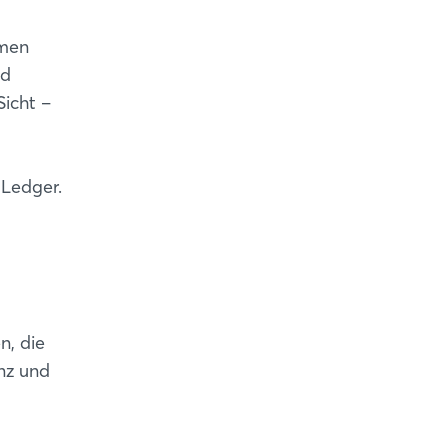
hmen
nd
Sicht –
 Ledger.
n, die
enz und