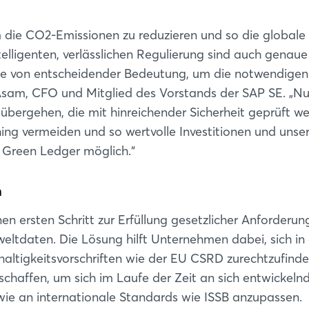
um die CO2-Emissionen zu reduzieren und so die globale
ligenten, verlässlichen Regulierung sind auch genau
tte von entscheidender Bedeutung, um die notwendigen
 Asam, CFO und Mitglied des Vorstands der SAP SE. „N
 übergehen, die mit hinreichender Sicherheit geprüft w
ing vermeiden und so wertvolle Investitionen und unse
P Green Ledger möglich.“
n
 ersten Schritt zur Erfüllung gesetzlicher Anforderun
Login
eltdaten. Die Lösung hilft Unternehmen dabei, sich in
ltigkeitsvorschriften wie der EU CSRD zurechtzufind
 schaffen, um sich im Laufe der Zeit an sich entwickeln
Einloggen
ie an internationale Standards wie ISSB anzupassen.