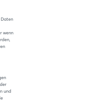
e Daten
ur wenn
erden,
ren
gen
 der
en und
de