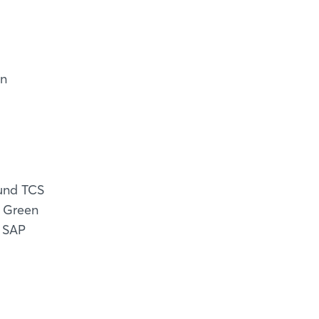
en
 und TCS
P Green
t SAP