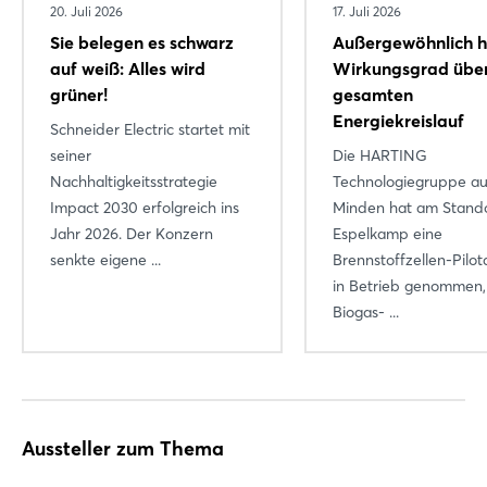
20. Juli 2026
17. Juli 2026
Sie belegen es schwarz
Außergewöhnlich 
auf weiß: Alles wird
Wirkungsgrad übe
grüner!
gesamten
Energiekreislauf
Schneider Electric startet mit
seiner
Die HARTING
Nachhaltigkeitsstrategie
Technologiegruppe au
Impact 2030 erfolgreich ins
Minden hat am Stand
Jahr 2026. Der Konzern
Espelkamp eine
Login
senkte eigene ...
Brennstoffzellen-Pilo
in Betrieb genommen,
Biogas- ...
Einloggen
Passwort vergessen?
Aussteller zum Thema
Noch nicht angemeldet?