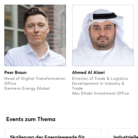
Peer Braun
Ahmed Al Alawi
Head of Digital Transformation
Director of Trade & Logistics
Office
Development in Industry &
Siemens Energy Global
Trade
Abu Dhabi Investment Office
Events zum Thema
Skalierung der Energiewende für
Industriel