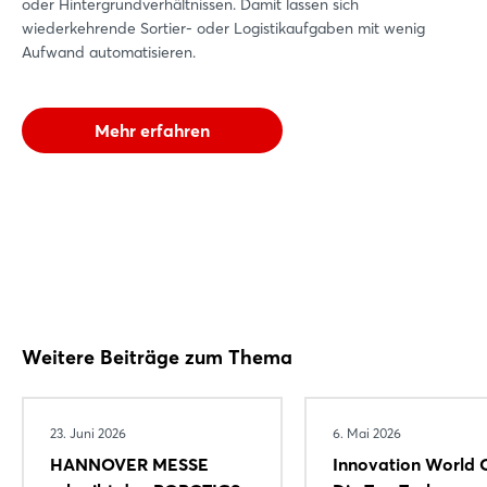
oder Hintergrundverhältnissen. Damit lassen sich
Login
wiederkehrende Sortier- oder Logistikaufgaben mit wenig
Aufwand automatisieren.
Einloggen
Mehr erfahren
Passwort vergessen?
Noch nicht angemeldet?
Jetzt registrieren
Weitere Beiträge zum Thema
23. Juni 2026
6. Mai 2026
HANNOVER MESSE
Innovation World