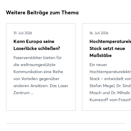
Login
Weitere Beiträge zum Thema
Einloggen
31. Juli 2026
16. Juli 2026
Kann Europa seine
Hochtemperaturele
Passwort vergessen?
Laserlücke schließen?
Stack setzt neue
Maßstäbe
Faserverstärker bieten für
Noch nicht angemeldet?
die weltraumgestützte
Ein neuer
Kommunikation eine Reihe
Hochtemperaturelektr
Jetzt registrieren
von Vorteilen gegenüber
Stack – entwickelt von
anderen Ansätzen. Das Laser
Stefan Megel, Dr. Sind
Zentrum ...
Mosch und Dr. Mihails
Kusnezoff vom Fraunho