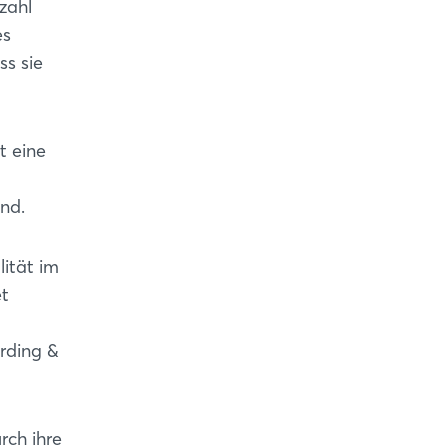
zahl
es
ss sie
t eine
ind.
ität im
et
rding &
rch ihre