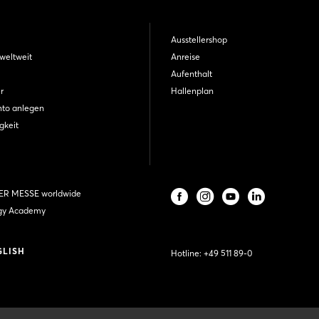
Ausstellershop
weltweit
Anreise
Aufenthalt
r
Hallenplan
nto anlegen
gkeit
R MESSE worldwide
gy Academy
GLISH
Hotline:
+49 511 89-0