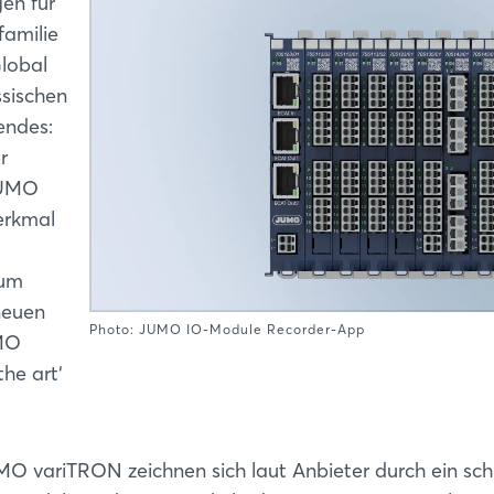
gen für
familie
lobal
sischen
endes:
r
JUMO
erkmal
Zum
neuen
Photo: JUMO IO-Module Recorder-App
UMO
the art‘
O variTRON zeichnen sich laut Anbieter durch ein sch