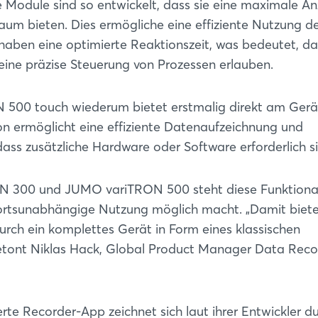
 Module sind so entwickelt, dass sie eine maximale An
m bieten. Dies ermögliche eine effiziente Nutzung d
 haben eine optimierte Reaktionszeit, was bedeutet, da
eine präzise Steuerung von Prozessen erlauben.
Login
500 touch wiederum bietet erstmalig direkt am Gerä
ion ermöglicht eine effiziente Datenaufzeichnung und
Einloggen
 dass zusätzliche Hardware oder Software erforderlich s
Passwort vergessen?
N 300 und JUMO variTRON 500 steht diese Funktional
 ortsunabhängige Nutzung möglich macht. „Damit biet
Noch nicht angemeldet?
rch ein komplettes Gerät in Form eines klassischen
Jetzt registrieren
betont Niklas Hack, Global Product Manager Data Reco
te Recorder-App zeichnet sich laut ihrer Entwickler du