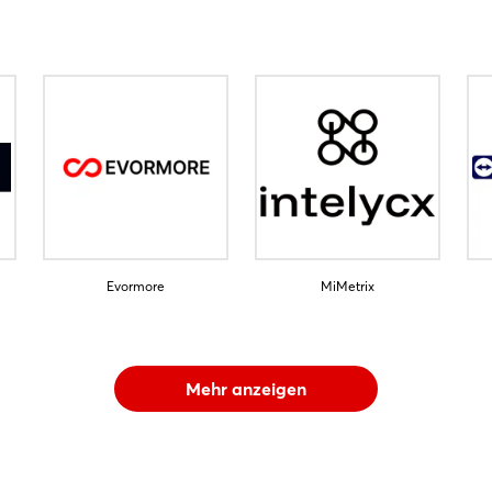
Evormore
MiMetrix
Mehr anzeigen