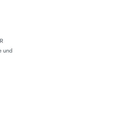
ER
e und