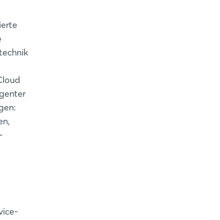
ierte
e
technik
Cloud
igenter
gen:
en,
-
vice-