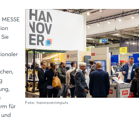
R MESSE
gion
 Sie
ionaler
chen,
g
ung,
u
Foto: hannoverimpuls
orm für
 und