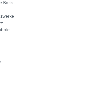
e Basis
tzwerke
co
obale
,