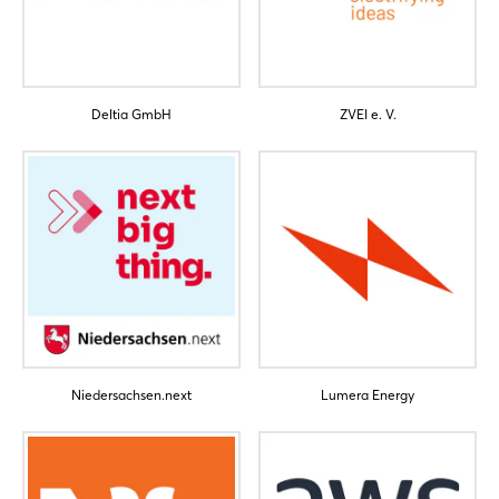
Deltia GmbH
ZVEI e. V.
Login
Einloggen
Passwort vergessen?
Noch nicht angemeldet?
Niedersachsen.next
Lumera Energy
Jetzt registrieren