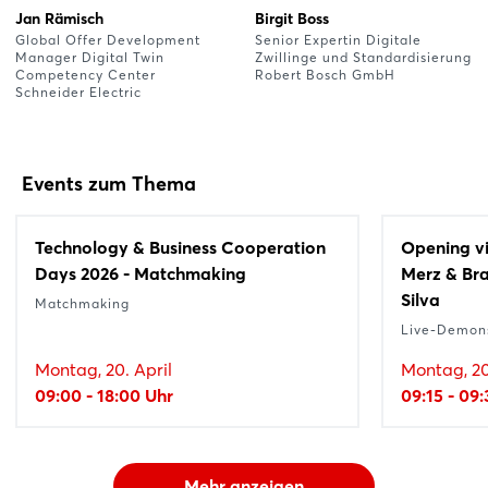
Jan Rämisch
Birgit Boss
Global Offer Development
Senior Expertin Digitale
Manager Digital Twin
Zwillinge und Standardisierung
Competency Center
Robert Bosch GmbH
Schneider Electric
Events zum Thema
Technology & Business Cooperation
Opening vi
Days 2026 - Matchmaking
Merz & Bra
Silva
Matchmaking
Live-Demons
Montag, 20. April
Montag, 20
09:00 - 18:00 Uhr
09:15 - 09
Mehr anzeigen