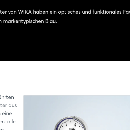
r von WIKA haben ein optisches und funktionales Fac
im markentypischen Blau.
ährten
er aus
 eine
n: alle
im