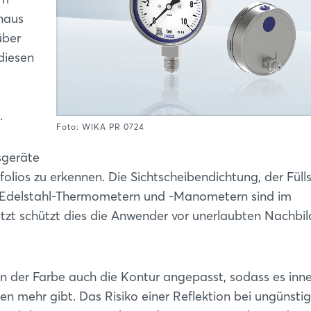
naus
über
diesen
.
Foto: WIKA PR 0724
sgeräte
tfolios zu erkennen. Die Sichtscheibendichtung, der Füll
 Edelstahl-Thermometern und -Manometern sind im
etzt schützt dies die Anwender vor unerlaubten Nachbi
Login
Einloggen
n der Farbe auch die Kontur angepasst, sodass es inn
n mehr gibt. Das Risiko einer Reflektion bei ungünst
Passwort vergessen?