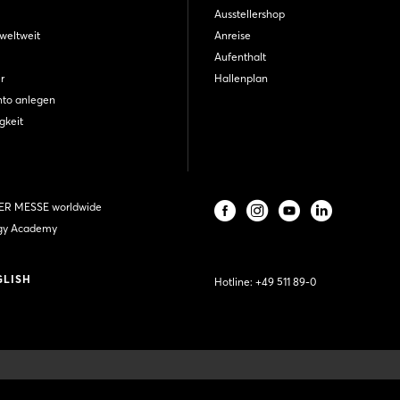
Ausstellershop
weltweit
Anreise
Aufenthalt
r
Hallenplan
nto anlegen
gkeit
R MESSE worldwide
gy Academy
GLISH
Hotline:
+49 511 89-0
Unsere Mitgl