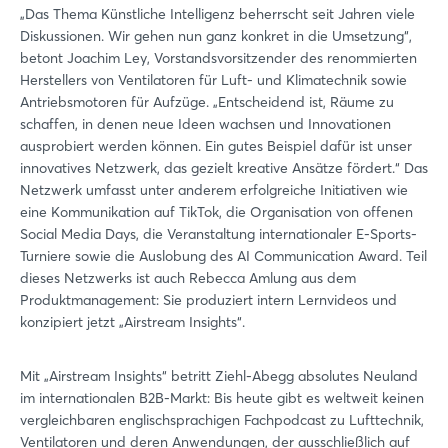
„Das Thema Künstliche Intelligenz beherrscht seit Jahren viele
Diskussionen. Wir gehen nun ganz konkret in die Umsetzung“,
betont Joachim Ley, Vorstandsvorsitzender des renommierten
Herstellers von Ventilatoren für Luft- und Klimatechnik sowie
Antriebsmotoren für Aufzüge. „Entscheidend ist, Räume zu
schaffen, in denen neue Ideen wachsen und Innovationen
ausprobiert werden können. Ein gutes Beispiel dafür ist unser
innovatives Netzwerk, das gezielt kreative Ansätze fördert.“ Das
Netzwerk umfasst unter anderem erfolgreiche Initiativen wie
eine Kommunikation auf TikTok, die Organisation von offenen
Social Media Days, die Veranstaltung internationaler E-Sports-
Turniere sowie die Auslobung des AI Communication Award. Teil
dieses Netzwerks ist auch Rebecca Amlung aus dem
Produktmanagement: Sie produziert intern Lernvideos und
konzipiert jetzt „Airstream Insights“.
Mit „Airstream Insights“ betritt Ziehl-Abegg absolutes Neuland
im internationalen B2B-Markt: Bis heute gibt es weltweit keinen
vergleichbaren englischsprachigen Fachpodcast zu Lufttechnik,
Ventilatoren und deren Anwendungen, der ausschließlich auf