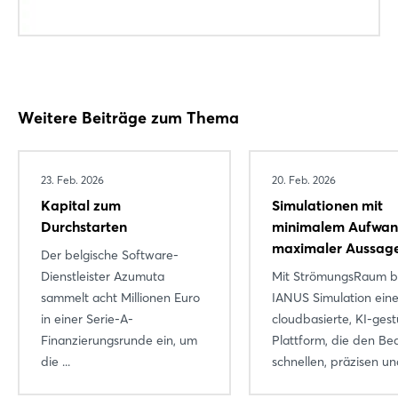
Login
Einloggen
Weitere Beiträge zum Thema
Passwort vergessen?
23. Feb. 2026
20. Feb. 2026
Kapital zum
Simulationen mit
Noch nicht angemeldet?
Durchstarten
minimalem Aufwan
maximaler Aussage
Der belgische Software-
Jetzt registrieren
Dienstleister Azumuta
Mit StrömungsRaum b
sammelt acht Millionen Euro
IANUS Simulation ein
in einer Serie-A-
cloudbasierte, KI-gest
Finanzierungsrunde ein, um
Plattform, die den Be
die ...
schnellen, präzisen und