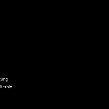
itung
iterhin