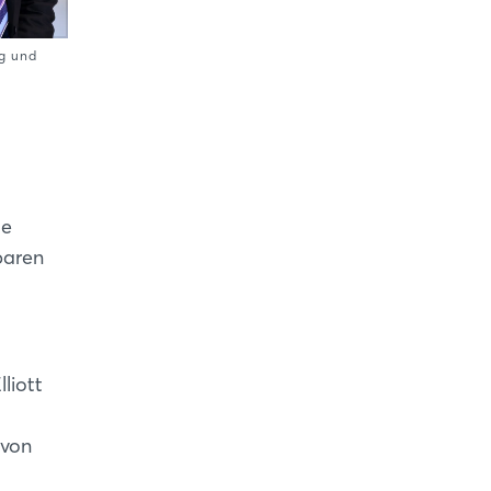
ng und
le
baren
liott
 von