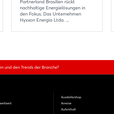
Partnerland Brasilien rückt
nachhaltige Energielösungen in
den Fokus. Das Unternehmen
Hyxxon Energia Ltda. ...
en und den Trends der Branche?
Ausstellershop
weltweit
Anreise
Aufenthalt