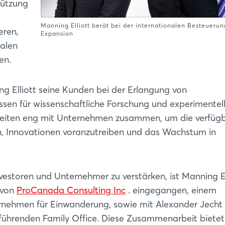
tützung
Manning Elliott berät bei der internationalen Besteueru
Login
eren,
Expansion
nalen
en.
Einloggen
Passwort vergessen?
g Elliott seine Kunden bei der Erlangung von
ssen für wissenschaftliche Forschung und experimentel
arbeiten eng mit Unternehmen zusammen, um die verfüg
Noch nicht angemeldet?
n, Innovationen voranzutreiben und das Wachstum in
Jetzt registrieren
estoren und Unternehmer zu verstärken, ist Manning El
 von
ProCanada Consulting Inc
. eingegangen, einem
nehmen für Einwanderung, sowie mit Alexander Jecht
führenden Family Office. Diese Zusammenarbeit bietet