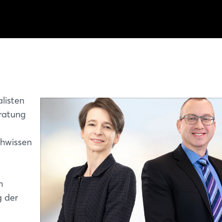
listen
eratung
chwissen
n
g der