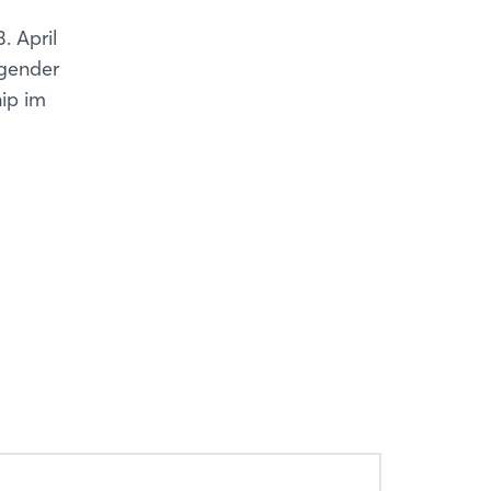
 April
igender
ip im