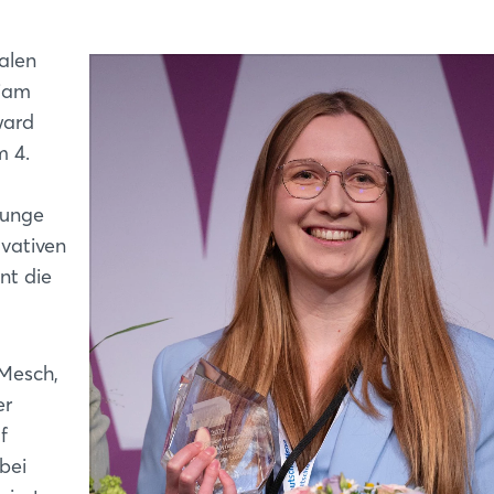
alen
riam
ward
m 4.
junge
ovativen
t die
 Mesch,
er
f
bei