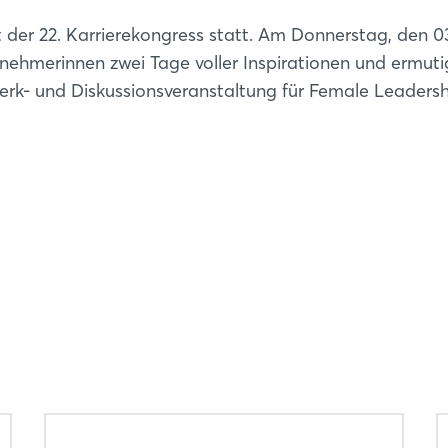
Passwort vergessen?
 22. Karrierekongress statt. Am Donnerstag, den 03.
ilnehmerinnen zwei Tage voller Inspirationen und ermut
Noch nicht angemeldet?
erk- und Diskussionsveranstaltung für Female Leadersh
Jetzt registrieren