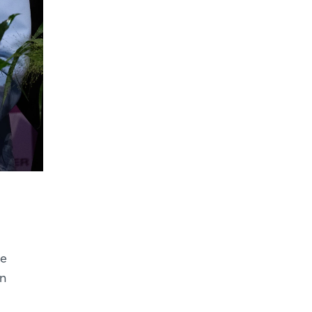
me
en