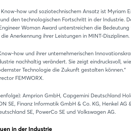
m Know-how und soziotechnischem Ansatz ist Myriam E
g und den technologischen Fortschritt in der Industrie. D
ngineer Woman Award unterstreichen die Bedeutung
 die Anerkennung ihrer Leistungen in MINT-Disziplinen.
Know-how und ihrer unternehmerischen Innovationskraf
strie nachhaltig verändert. Sie zeigt eindrucksvoll, wi
dernster Technologie die Zukunft gestalten können.“
Director FEMWORX.
eihenfolge): Amprion GmbH, Capgemini Deutschland Hol
Login
ON SE, Finanz Informatik GmbH & Co. KG, Henkel AG 
eutschland SE, PowerCo SE und Volkswagen AG.
Einloggen
en in der Industrie