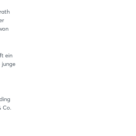
rath
er
 von
t ein
e junge
ding
& Co.