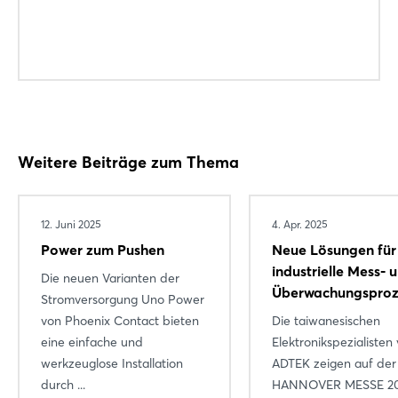
Weitere Beiträge zum Thema
12. Juni 2025
4. Apr. 2025
Power zum Pushen
Neue Lösungen für
industrielle Mess- 
Die neuen Varianten der
Überwachungsproz
Login
Stromversorgung Uno Power
von Phoenix Contact bieten
Die taiwanesischen
eine einfache und
Elektronikspezialisten
Einloggen
werkzeuglose Installation
ADTEK zeigen auf der
durch ...
HANNOVER MESSE 2
Passwort vergessen?