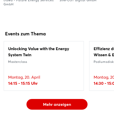
trawa - Future Energy Services
SINFOSY digital GmbH
GmbH
Events zum Thema
Unlocking Value with the Energy
Effizienz 
System Twin
Wissen & 
Masterclass
Podiumsdisk
Montag, 20. April
Montag, 20
14:15 - 15:15 Uhr
14:30 - 15:
Mehr anzeigen