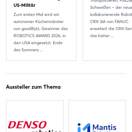
Transportieren, Platzi
Einloggen
US-Militär
Schweißen – der neu
Zum ersten Mal wird ein
Passwort vergessen?
kollaborierende Robo
autonomer Küchenroboter
CRX-3iA von FANUC
von goodBytz, Gewinner des
erweitert die CRX-Ser
Noch nicht angemeldet?
ROBOTICS AWARD 2026, in
das bisher ...
den USA eingesetzt. Ende
Jetzt registrieren
des Sommers ...
Aussteller zum Thema