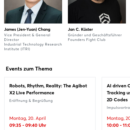
James (Jen-Yuan) Chang
Jan C. Küster
Vice President & General
Gründer und Geschäftsführer
Director
Founders Fight Club
Industrial Technology Research
Institute (ITRI)
Events zum Thema
Robots, Rhythm, Reality: The Agibot
AI driven 
X2 Live Performance
Tracking 
2D Codes
Eröffnung & Begrüßung
Impulsvortr
Montag, 20. April
Montag, 20
09:35 - 09:40 Uhr
10:00 - 11: