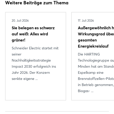
Weitere Beiträge zum Thema
Login
20. Juli 2026
17. Juli 2026
Einloggen
Sie belegen es schwarz
Außergewöhnlich 
auf weiß: Alles wird
Wirkungsgrad übe
Passwort vergessen?
grüner!
gesamten
Energiekreislauf
Schneider Electric startet mit
seiner
Die HARTING
Noch nicht angemeldet?
Nachhaltigkeitsstrategie
Technologiegruppe au
Impact 2030 erfolgreich ins
Minden hat am Stand
Jetzt registrieren
Jahr 2026. Der Konzern
Espelkamp eine
senkte eigene ...
Brennstoffzellen-Pilo
in Betrieb genommen,
Biogas- ...