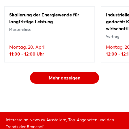
Skalierung der Energiewende für
Industriel
langfristige Leistung
gedacht: K
wirtschaftl
Masterclass
Vortrag
Montag, 20. April
Montag, 20
11:00 - 12:00 Uhr
12:00 - 12:
Mehr anzeigen
Interesse an News zu Ausstellern, Top-Angeboten und den
Trends der Branche?