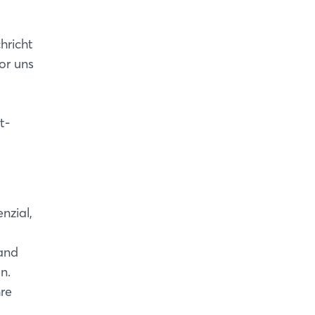
hricht
or uns
t-
nzial,
and
n.
hre