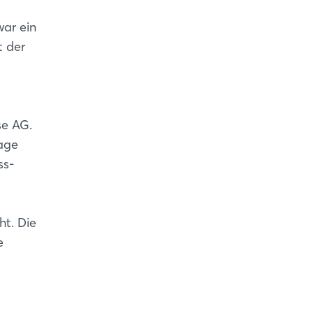
ar ein
t der
se AG.
lage
ss-
ht. Die
e