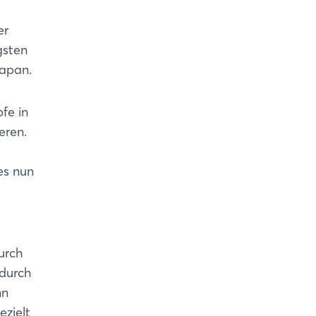
er
gsten
Japan.
fe in
eren.
es nun
urch
 durch
nn
ezielt