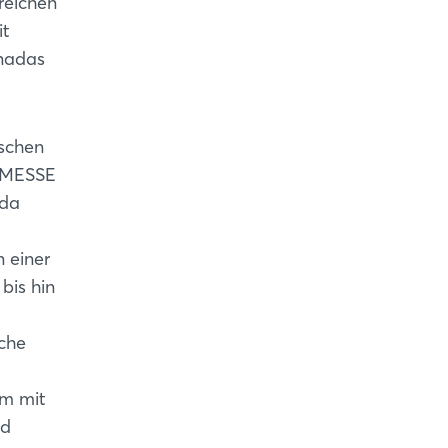
reichen
it
anadas
ischen
 MESSE
 da
 einer
bis hin
sche
am mit
nd