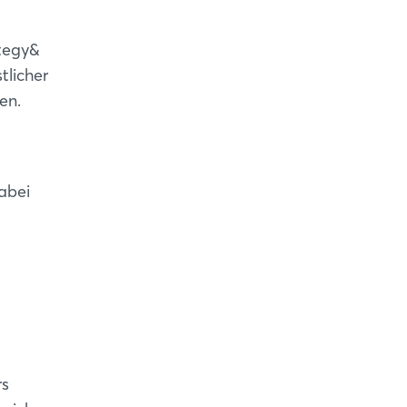
ategy&
tlicher
en.
abei
rs