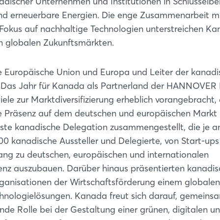
nadischer Unternehmen und Institutionen in Schlüsselbe
ng und erneuerbare Energien. Die enge Zusammenarbeit m
e Fokus auf nachhaltige Technologien unterstreichen K
n globalen Zukunftsmärkten.
e Europäische Union und Europa und Leiter der kanad
Das Jahr für Kanada als Partnerland der HANNOVER
iele zur Marktdiversifizierung erheblich vorangebracht,
e Präsenz auf dem deutschen und europäischen Markt
te kanadische Delegation zusammengestellt, die je an
 kanadische Aussteller und Delegierte, von Start-ups 
ng zu deutschen, europäischen und internationalen
enz auszubauen. Darüber hinaus präsentierten kanadi
ganisationen der Wirtschaftsförderung einem globalen
hnologielösungen. Kanada freut sich darauf, gemeins
de Rolle bei der Gestaltung einer grünen, digitalen u