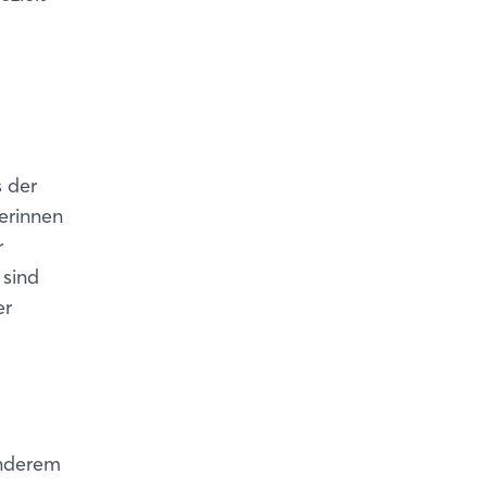
s der
erinnen
r
 sind
er
onderem