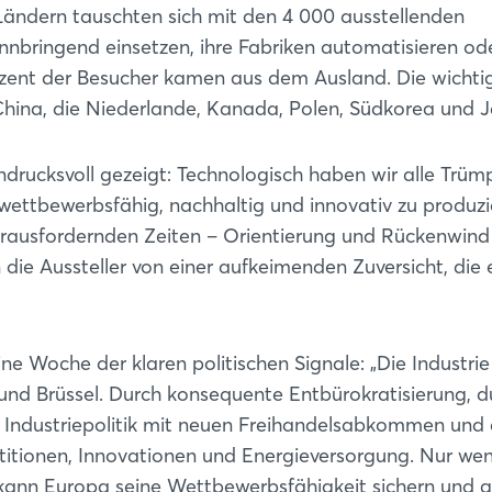
Ländern tauschten sich mit den 4 000 ausstellenden
nnbringend einsetzen, ihre Fabriken automatisieren od
rozent der Besucher kamen aus dem Ausland. Die wichti
hina, die Niederlande, Kanada, Polen, Südkorea und 
rucksvoll gezeigt: Technologisch haben wir alle Trümp
ettbewerbsfähig, nachhaltig und innovativ zu produzi
herausfordernden Zeiten – Orientierung und Rückenwind
die Aussteller von einer aufkeimenden Zuversicht, die 
 Woche der klaren politischen Signale: „Die Industrie
und Brüssel. Durch konsequente Entbürokratisierung, d
 Industriepolitik mit neuen Freihandelsabkommen und
titionen, Innovationen und Energieversorgung. Nur we
kann Europa seine Wettbewerbsfähigkeit sichern und g