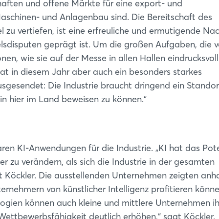
Passwort vergessen?
aften und offene Märkte für eine export- und
Maschinen- und Anlagenbau sind. Die Bereitschaft des
u vertiefen, ist eine erfreuliche und ermutigende Nac
Noch nicht angemeldet?
lsdisputen geprägt ist. Um die großen Aufgaben, die v
Jetzt registrieren
nen, wie sie auf der Messe in allen Hallen eindrucksvoll
 in diesem Jahr aber auch ein besonders starkes
ausgesendet: Die Industrie braucht dringend ein Standor
in hier im Land beweisen zu können.“
en KI-Anwendungen für die Industrie. „KI hat das Pote
er zu verändern, als sich die Industrie in der gesamten
 Köckler. Die ausstellenden Unternehmen zeigten anh
ernehmern von künstlicher Intelligenz profitieren könne
logien können auch kleine und mittlere Unternehmen i
 Wettbewerbsfähigkeit deutlich erhöhen,“ sagt Köckler.