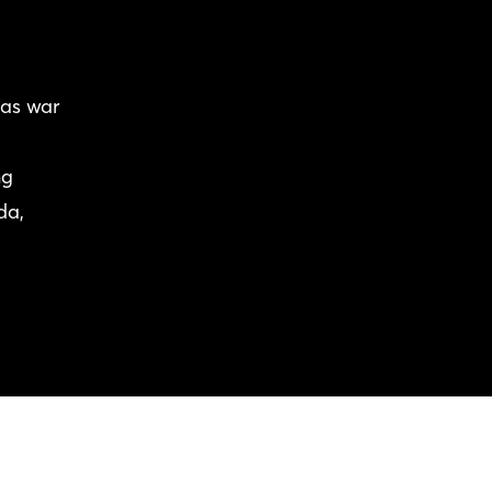
Das war
ng
da,