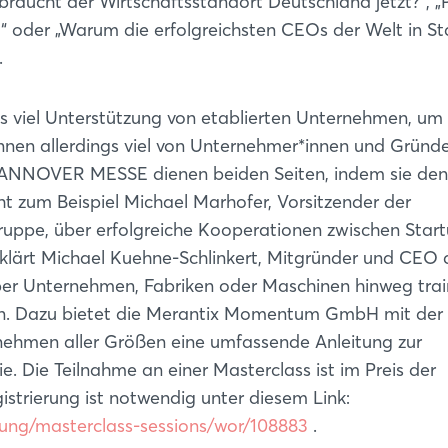
raucht der Wirtschaftsstandort Deutschland jetzt?“, „
“ oder „Warum die erfolgreichsten CEOs der Welt in St
.
 viel Unterstützung von etablierten Unternehmen, um
können allerdings viel von Unternehmer*innen und Gründ
 HANNOVER MESSE dienen beiden Seiten, indem sie den
ht zum Beispiel Michael Marhofer, Vorsitzender der
uppe, über erfolgreiche Kooperationen zwischen Star
klärt Michael Kuehne-Schlinkert, Mitgründer und CEO 
ber Unternehmen, Fabriken oder Maschinen hinweg trai
len. Dazu bietet die Merantix Momentum GmbH mit der
Login
ehmen aller Größen eine umfassende Anleitung zur
e. Die Teilnahme an einer Masterclass ist im Preis der
gistrierung ist notwendig unter diesem Link:
Einloggen
ung/masterclass-sessions/wor/108883
.