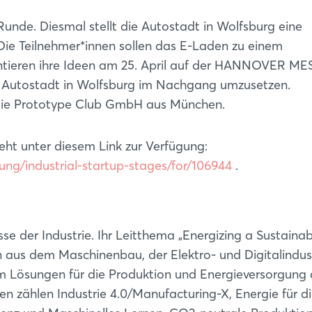
Passwort vergessen?
nde. Diesmal stellt die Autostadt in Wolfsburg eine
Die Teilnehmer*innen sollen das E-Laden zu einem
Noch nicht angemeldet?
entieren ihre Ideen am 25. April auf der HANNOVER M
Jetzt registrieren
r Autostadt in Wolfsburg im Nachgang umzusetzen.
die Prototype Club GmbH aus München.
t unter diesem Link zur Verfügung:
ng/industrial-startup-stages/for/106944
.
 der Industrie. Ihr Leitthema „Energizing a Sustainab
 aus dem Maschinenbau, der Elektro- und Digitalindus
m Lösungen für die Produktion und Energieversorgung 
n zählen Industrie 4.0/Manufacturing-X, Energie für d