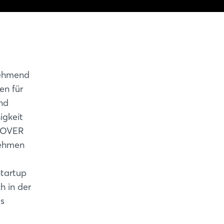
nehmend
en für
und
igkeit
NNOVER
nehmen
Startup
 in der
us