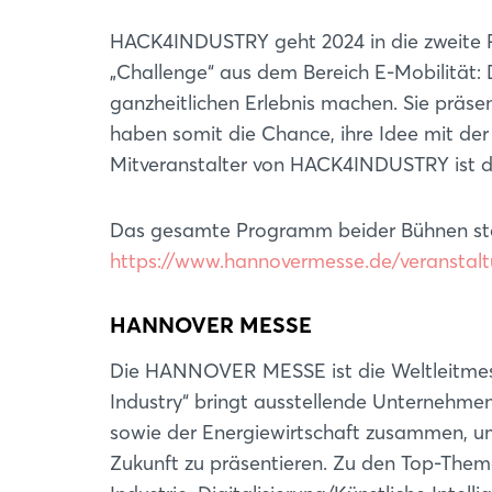
HACK4INDUSTRY geht 2024 in die zweite Ru
„Challenge“ aus dem Bereich E-Mobilität: 
ganzheitlichen Erlebnis machen. Sie präs
haben somit die Chance, ihre Idee mit de
Mitveranstalter von HACK4INDUSTRY ist 
Das gesamte Programm beider Bühnen steh
https://www.hannovermesse.de/veranstaltu
HANNOVER MESSE
Die HANNOVER MESSE ist die Weltleitmesse
Industry“ bringt ausstellende Unternehmen
sowie der Energiewirtschaft zusammen, u
Zukunft zu präsentieren. Zu den Top-Theme