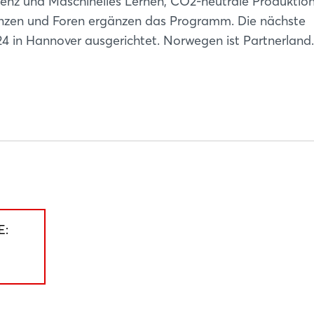
lligenz und Maschinelles Lernen, CO2-neutrale Produktio
renzen und Foren ergänzen das Programm. Die nächste
24 in Hannover ausgerichtet. Norwegen ist Partnerland.
E: