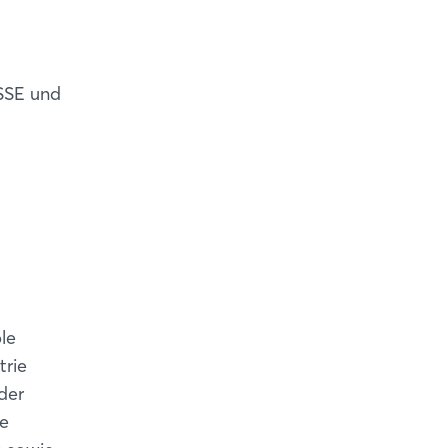
ESSE und
le
trie
der
ie