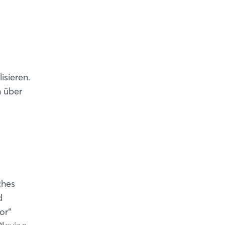
isieren.
n über
ches
d
or“