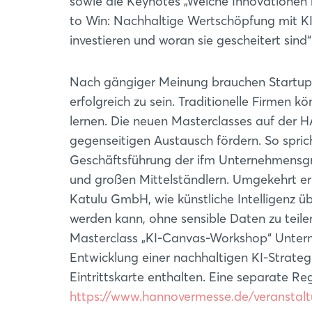
sowie die Keynotes „Welche Innovationen b
to Win: Nachhaltige Wertschöpfung mit KI
investieren und woran sie gescheitert sind“
Nach gängiger Meinung brauchen Startups
erfolgreich zu sein. Traditionelle Firmen 
lernen. Die neuen Masterclasses auf der
gegenseitigen Austausch fördern. So spric
Geschäftsführung der ifm Unternehmensgr
und großen Mittelständlern. Umgekehrt er
Katulu GmbH, wie künstliche Intelligenz ü
werden kann, ohne sensible Daten zu tei
Masterclass „KI-Canvas-Workshop“ Untern
Entwicklung einer nachhaltigen KI-Strategi
Eintrittskarte enthalten. Eine separate Re
https://www.hannovermesse.de/veranstalt