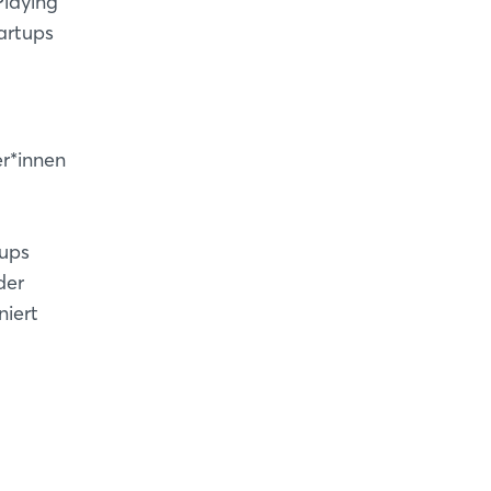
Playing
artups
er*innen
tups
der
niert