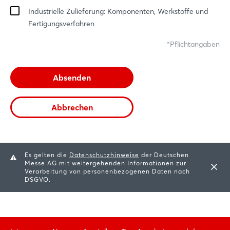
Noch nicht angemeldet?
Industrielle Zulieferung: Komponenten, Werkstoffe und
Fertigungsverfahren
Jetzt registrieren
Pflichtangaben
Absenden
Abbrechen
Es gelten die
Datenschutzhinweise
der Deutschen
Messe AG mit weitergehenden Informationen zur
Verarbeitung von personenbezogenen Daten nach
DSGVO.