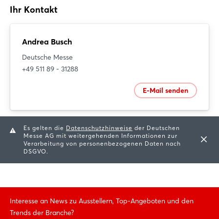
Ihr Kontakt
Andrea Busch
Deutsche Messe
+49 511 89 - 31288
E-Mail senden
Es gelten die
Datenschutzhinweise
der Deutschen
Messe AG mit weitergehenden Informationen zur
Verarbeitung von personenbezogenen Daten nach
DSGVO.
Interesse an News zu Ausstellern, Top-Angeboten und den
Trends der Branche?