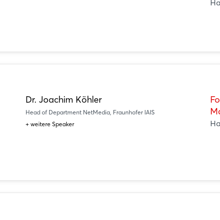
Ha
Dr. Joachim Köhler
Fo
Ma
Head of Department NetMedia, Fraunhofer IAIS
Ha
+ weitere Speaker