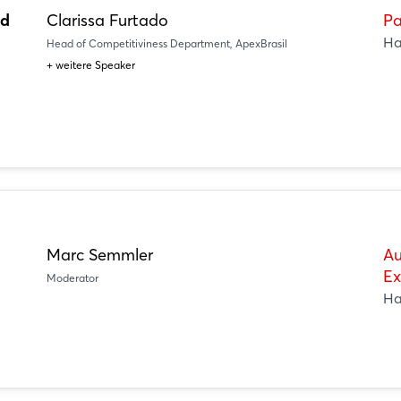
nd
Clarissa Furtado
Pa
Ha
Head of Competitiviness Department, ApexBrasil
+ weitere Speaker
Marc Semmler
Au
Ex
Moderator
Ha
Login
Einloggen