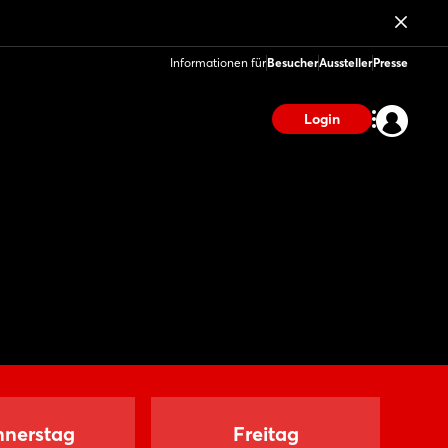
Informationen für
Besucher
Aussteller
Presse
Login
nerstag
Freitag