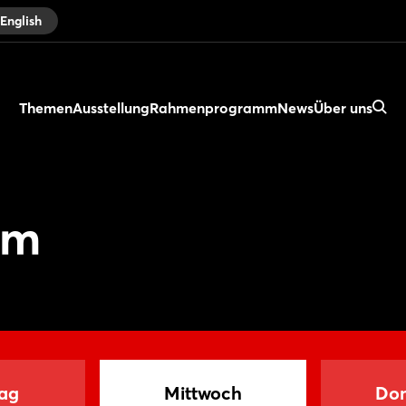
English
Themen
Ausstellung
Rahmenprogramm
News
Über uns
mm
ag
Mittwoch
Don