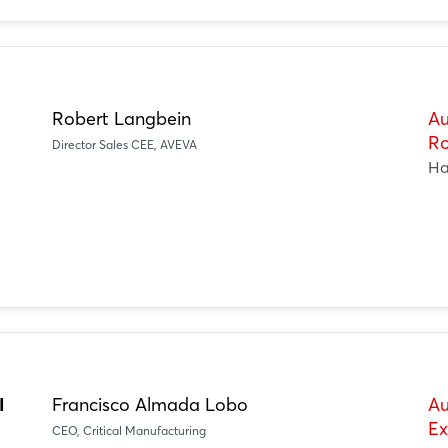
Robert Langbein
Au
Ro
Director Sales CEE, AVEVA
Ha
I
Francisco Almada Lobo
Au
Ex
CEO, Critical Manufacturing