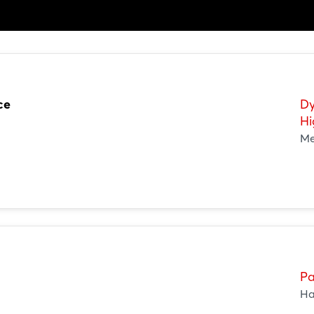
ce
Dy
Hi
Me
Pa
Ha