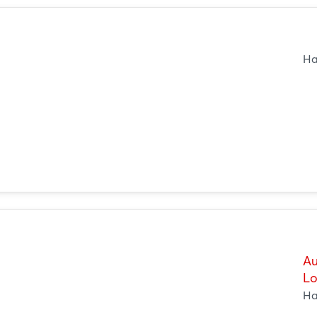
Passwort vergessen?
Noch nicht angemeldet?
Ha
Jetzt registrieren
Au
L
Ha