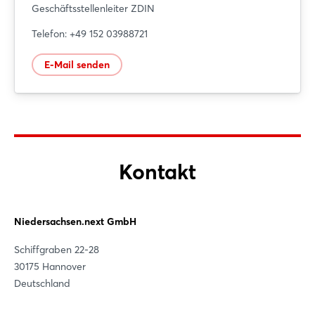
Geschäftsstellenleiter ZDIN
Telefon: +49 152 03988721
E-Mail senden
Kontakt
Login
Niedersachsen.next GmbH
Schiffgraben 22-28
Einloggen
30175 Hannover
Halle 15, Stand A14
Deutschland
Passwort vergessen?
Niedersachsen Gemeinschaftsstand „Digitalisierung“