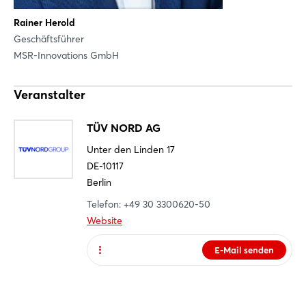
Rainer Herold
Geschäftsführer
MSR-Innovations GmbH
Login
Veranstalter
TÜV NORD AG
Einloggen
Infos zur Anmeldung
Unter den Linden 17
DE-10117
Passwort vergessen?
Berlin
Anmelden
Telefon: +49 30 3300620-50
Noch nicht angemeldet?
Website
Jetzt registrieren
E-Mail senden
Website