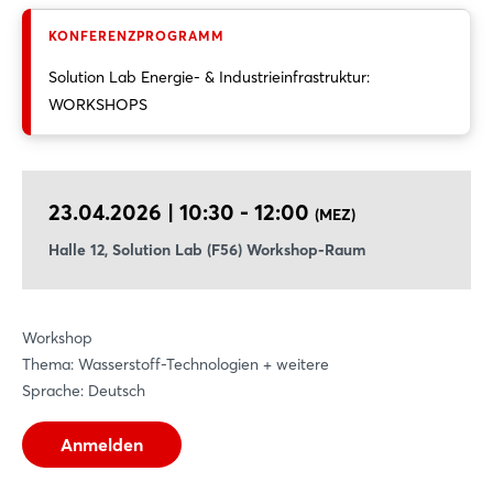
Industrie? In dieser TÜV NORD Energy Session erhalten die
Teilnehmenden einen kompakten Einblick in den Aufbau
KONFERENZPROGRAMM
ganzheitlicher Energiekonzepte - vom strukturierten
Solution Lab Energie- & Industrieinfrastruktur:
Engineeringprozess bis zur Bewertung technischer,
WORKSHOPS
wirtschaftlicher und ökologischer Faktoren. Anhand eines
realisierten Projekts wird zudem gezeigt, wie solche Konzepte
in der Praxis umgesetzt werden und welche Ergebnisse damit
erzielt werden können. So erhalten Unternehmen wertvolle
23.04.2026 | 10:30 - 12:00
Impulse für eine zukunftssichere, klimafreundliche und
(MEZ)
effiziente Energieversorgung.
Halle 12, Solution Lab (F56) Workshop-Raum
Workshop
Thema: Wasserstoff-Technologien + weitere
Sprache: Deutsch
Anmelden