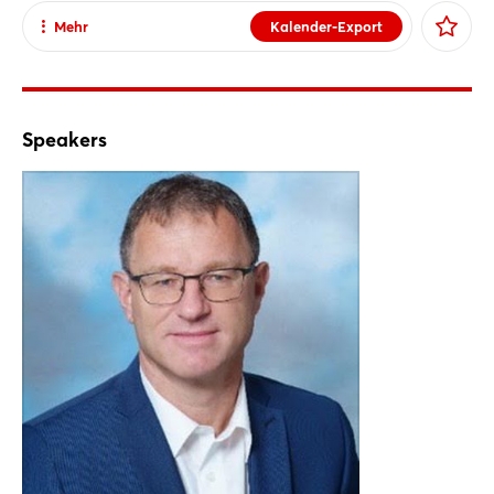
Mehr
Kalender-Export
Teilen
Facebook
X
Speakers
Xing
LinkedIn
Mail
Whatsapp
Link kopieren