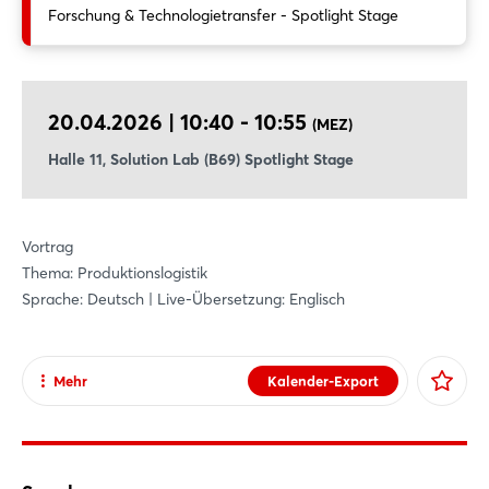
Forschung & Technologietransfer - Spotlight Stage
vollständig lokal mittels Edge AI, ohne Cloud-Anbindung. Das
System ist sofort einsetzbar, skalierbar und erreicht eine hohe
Genauigkeit bei sehr niedrigen Kosten. Anhand realer
Industrieanwendungen wird gezeigt, wie sich Materialflüsse,
20.04.2026 | 10:40 - 10:55
(MEZ)
Werkzeuge oder mobile Assets zuverlässig lokalisieren lassen –
selbst in komplexen Produktionsumgebungen. Der Beitrag
Halle 11, Solution Lab (B69) Spotlight Stage
richtet sich an Entscheider und Anwender.
Vortrag
Thema: Produktionslogistik
Sprache: Deutsch | Live-Übersetzung: Englisch
Mehr
Kalender-Export
Teilen
Facebook
X