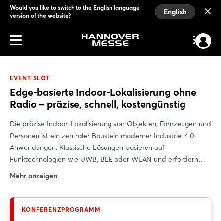
Would you like to switch to the English language
English
version of the website?
EVENT SLOT
Edge-basierte Indoor-Lokalisierung ohne
Radio – präzise, schnell, kostengünstig
Die präzise Indoor-Lokalisierung von Objekten, Fahrzeugen und
Personen ist ein zentraler Baustein moderner Industrie-4.0-
Anwendungen. Klassische Lösungen basieren auf
Funktechnologien wie UWB, BLE oder WLAN und erfordern
kostenintensive Infrastruktur, Wartung und Kalibrierung. Der
Mehr anzeigen
Vortrag stellt einen neuen Ansatz vor: eine edge-basierte
Indoor-Lokalisierung ganz ohne Funktechnologien. Stattdessen
kommen gedruckte visuelle Tracker und handelsübliche
KONFERENZPROGRAMM
Smartphones zum Einsatz. Die Positionsbestimmung erfolgt