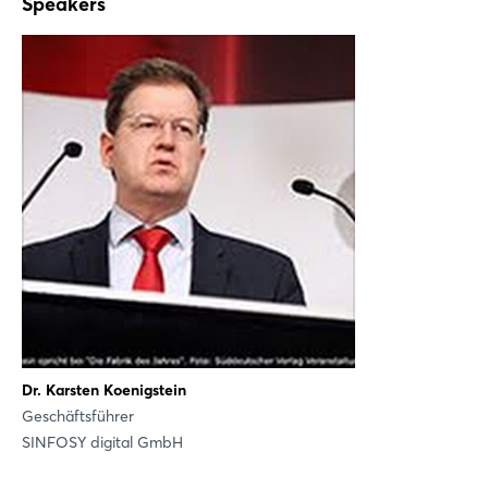
Speakers
Xing
LinkedIn
Mail
Whatsapp
Link kopieren
Login
Dr. Karsten Koenigstein
Geschäftsführer
Einloggen
SINFOSY digital GmbH
Passwort vergessen?