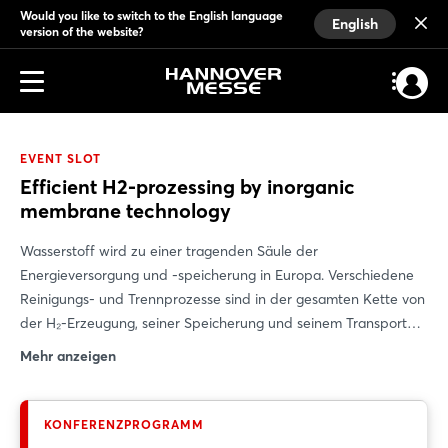
Would you like to switch to the English language
English
version of the website?
EVENT SLOT
Efficient H2-prozessing by inorganic
membrane technology
Wasserstoff wird zu einer tragenden Säule der
Energieversorgung und -speicherung in Europa. Verschiedene
Reinigungs- und Trennprozesse sind in der gesamten Kette von
der H₂-Erzeugung, seiner Speicherung und seinem Transport
bis zur endgültigen Nutzung notwendig. Bei der Verwendung
Mehr anzeigen
klassischer Trennverfahren wird viel Energie verbraucht, was die
Gesamteffizienz der H₂-Wirtschaft erheblich reduziert.
Membranen ermöglichen Trennprozesse mit bis zu 90 %
KONFERENZPROGRAMM
weniger Energieverbrauch. Anorganische Membranen mit