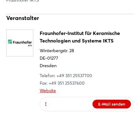
Fraunhofer IKTS
Veranstalter
Fraunhofer-Institut für Keramische
Login
Technologien und Systeme IKTS
Winterbergstr. 28
Einloggen
Infos zur Anmeldung
DE-01277
Dresden
Passwort vergessen?
Telefon: +49 351 25537700
Anmelden
Fax: +49 351 25537600
Website
Noch nicht angemeldet?
E-Mail senden
Jetzt registrieren
Website