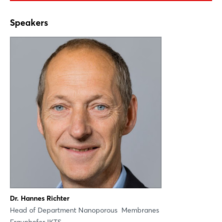
Facebook
X
Speakers
Xing
LinkedIn
Mail
Whatsapp
Link kopieren
Dr. Hannes Richter
Head of Department Nanoporous Membranes