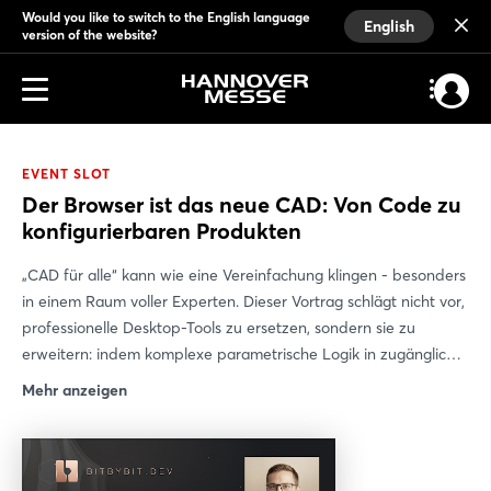
Would you like to switch to the English language
English
version of the website?
EVENT SLOT
Der Browser ist das neue CAD: Von Code zu
konfigurierbaren Produkten
„CAD für alle“ kann wie eine Vereinfachung klingen - besonders
in einem Raum voller Experten. Dieser Vortrag schlägt nicht vor,
professionelle Desktop-Tools zu ersetzen, sondern sie zu
erweitern: indem komplexe parametrische Logik in zugängliche,
browserbasierte Konfiguratoren übersetzt wird. Die Expertise
Mehr anzeigen
bleibt bei Ihnen, während die Benutzeroberfläche für Ihre
Kunden zugänglich wird. Endnutzer müssen die zugrunde
liegende Komplexität nicht verstehen - sie arbeiten mit
intuitiven Tools, die auf den von Ihnen definierten Regeln und