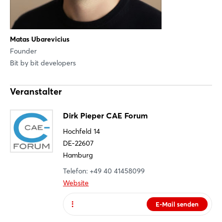
Matas Ubarevicius
Founder
Bit by bit developers
Login
Veranstalter
Einloggen
Dirk Pieper CAE Forum
Hochfeld 14
Passwort vergessen?
DE-22607
Hamburg
Noch nicht angemeldet?
Telefon: +49 40 41458099
Website
Jetzt registrieren
E-Mail senden
Website