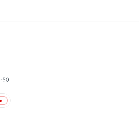
0-50
te