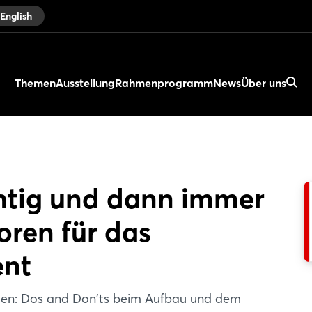
English
Themen
Ausstellung
Rahmenprogramm
News
Über uns
htig und dann immer
oren für das
nt
ten: Dos and Don'ts beim Aufbau und dem