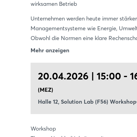
wirksamen Betrieb
Unternehmen werden heute immer stärker 
Managementsysteme wie Energie, Umwelt oder Qualitätsmanagement einzuführe
Obwohl die Normen eine klare Rechenschaf
existieren viele dieser Systeme in der Praxis
Mehr anzeigen
Unternehmensführung. Nur so lässt sich er
Managementsystemen oft kaum Auswirkun
20.04.2026 | 15:00 - 1
scheinen. Werden Managementsysteme jed
zentralen Unternehmensentscheidungen vor
(MEZ)
Entscheidungen im Nachhinein bestätigen 
Halle 12, Solution Lab (F56) Worksho
Doppelter Aufwand bei halbem Nutzen: gen
chancenbasiertes Managementsystem eigen
Session zeigen wir anhand zahlreicher Erl
Workshop
Praxis, wo typische Fallstricke lauern und 