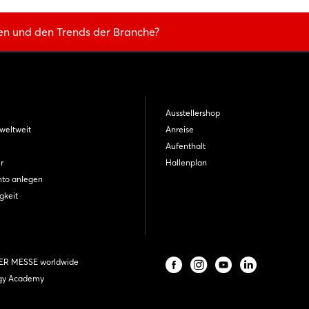
en und den Trends der Branche?
Ausstellershop
weltweit
Anreise
Aufenthalt
r
Hallenplan
nto anlegen
gkeit
R MESSE worldwide
gy Academy