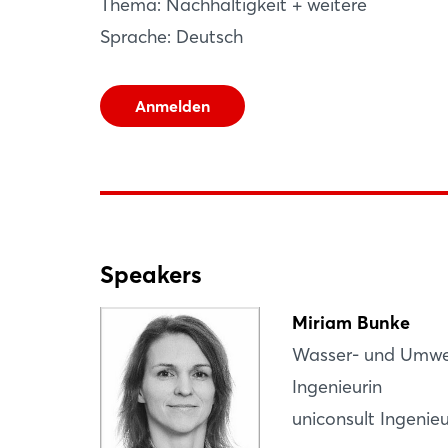
Thema: Nachhaltigkeit + weitere
Managementsystemen immer wieder auftr
Sprache: Deutsch
Anmelden
Speakers
Miriam Bunke
Wasser- und Umwe
Ingenieurin
uniconsult Ingenieur