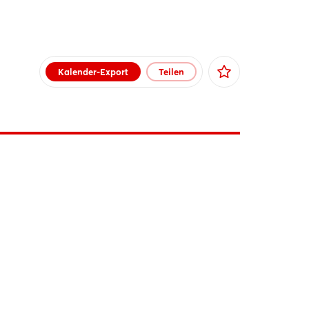
Kalender-Export
Teilen
Facebook
X
Xing
LinkedIn
Mail
Whatsapp
Link kopieren