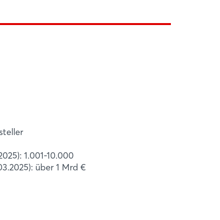
ion
-Automation-Angebot verfolgt igus
ige und bedienerfreundliche
ngen für jeden zugänglich zu machen.
ert in Köln für die ...
teller
2025): 1.001-10.000
3.2025): über 1 Mrd €