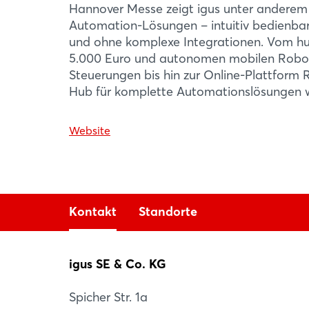
Hannover Messe zeigt igus unter andere
Automation-Lösungen – intuitiv bedienbar
und ohne komplexe Integrationen. Vom 
5.000 Euro und autonomen mobilen Robot
Steuerungen bis hin zur Online-Plattform 
Hub für komplette Automationslösungen w
Website
Kontakt
Standorte
igus SE & Co. KG
igus® polymer Innovationen GmbH
Spicher Str. 1a
4860 Lenzing