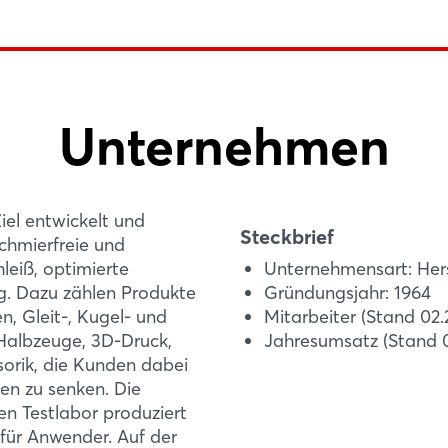
Low Cost Automat
Login
Mit seinem Low-Cost
Unternehmen
das Ziel, kostengünst
Einloggen
Automatisierungslösu
Entwickelt und produzi
Passwort vergessen?
iel entwickelt und
Mehr Infos
Steckbrief
schmierfreie und
Noch nicht angemeldet?
leiß, optimierte
Unternehmensart: Hers
g. Dazu zählen Produkte
Gründungsjahr: 1964
Jetzt registrieren
n, Gleit-, Kugel- und
Mitarbeiter (Stand 02.
 Halbzeuge, 3D-Druck,
Jahresumsatz (Stand 0
sorik, die Kunden dabei
ten zu senken. Die
n Testlabor produziert
für Anwender. Auf der