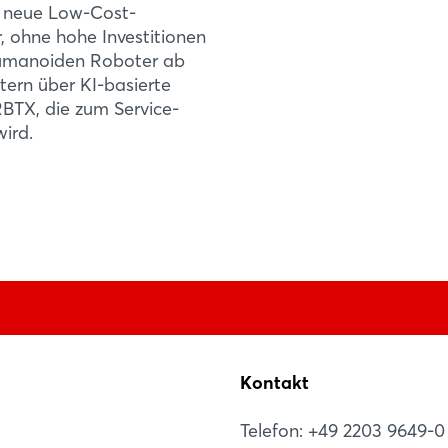
m neue Low-Cost-
, ohne hohe Investitionen
humanoiden Roboter ab
ern über KI-basierte
RBTX, die zum Service-
ird.
igus® B.V.B.A.
Kontakt
i
Telefon: +49 2203 9649-0
2900 Schoten
1