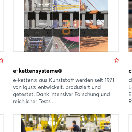
e-kettensysteme®
c
e-ketten® aus Kunststoff werden seit 1971
c
von igus® entwickelt, produziert und
L
getestet. Dank intensiver Forschung und
E
reichlicher Tests ...
R