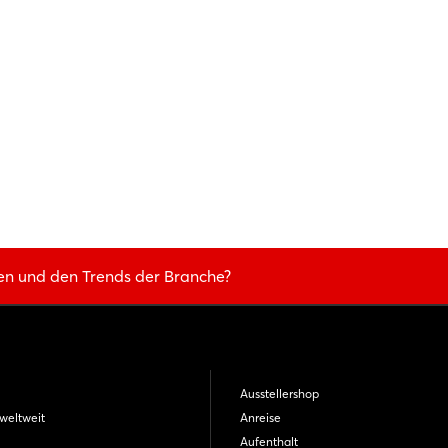
en und den Trends der Branche?
Ausstellershop
weltweit
Anreise
Aufenthalt