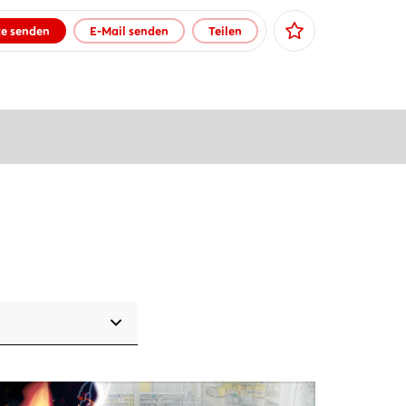
te senden
E-Mail senden
Teilen
Facebook
X
Xing
LinkedIn
Mail
Whatsapp
Link kopieren