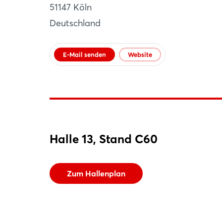
51147 Köln
AT
Deutschland
Website
E-Mail senden
Website
Halle 13, Stand C60
Zum Hallenplan