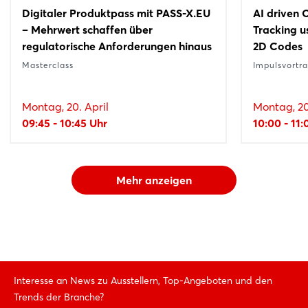
Digitaler Produktpass mit PASS-X.EU
AI driven 
– Mehrwert schaffen über
Tracking 
regulatorische Anforderungen hinaus
2D Codes
Masterclass
Impulsvortr
Montag, 20. April
Montag, 20
09:45 - 10:45 Uhr
10:00 - 11:
Mehr anzeigen
Interesse an News zu Ausstellern, Top-Angeboten und den
Trends der Branche?