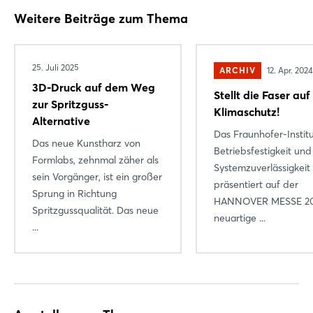
Weitere Beiträge zum Thema
25. Juli 2025
ARCHIV
12. Apr. 2024
3D-Druck auf dem Weg
Stellt die Faser auf
zur Spritzguss-
Klimaschutz!
Alternative
Das Fraunhofer-Institu
Das neue Kunstharz von
Betriebsfestigkeit und
Formlabs, zehnmal zäher als
Systemzuverlässigkeit
sein Vorgänger, ist ein großer
Login
präsentiert auf der
Sprung in Richtung
HANNOVER MESSE 2
Spritzgussqualität. Das neue
neuartige ...
Einloggen
...
Passwort vergessen?
Noch nicht angemeldet?