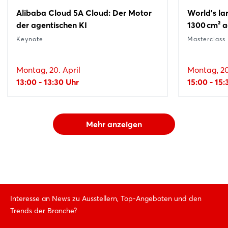
Alibaba Cloud 5A Cloud: Der Motor
World’s lar
der agentischen KI
1300 cm² a
Keynote
Masterclass
Montag, 20. April
Montag, 20
13:00 - 13:30 Uhr
15:00 - 15:
Mehr anzeigen
Interesse an News zu Ausstellern, Top-Angeboten und den
Trends der Branche?