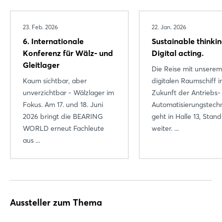
Login
23. Feb. 2026
22. Jan. 2026
6. Internationale
Sustainable thinkin
Einloggen
Konferenz für Wälz- und
Digital acting.
Gleitlager
Passwort vergessen?
Die Reise mit unserem
Kaum sichtbar, aber
digitalen Raumschiff i
unverzichtbar - Wälzlager im
Zukunft der Antriebs-
Noch nicht angemeldet?
Fokus. Am 17. und 18. Juni
Automatisierungstech
2026 bringt die BEARING
geht in Halle 13, Stan
Jetzt registrieren
WORLD erneut Fachleute
weiter. ...
aus ...
Aussteller zum Thema