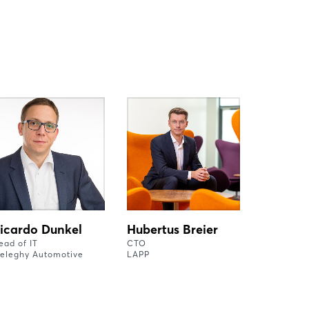
icardo Dunkel
Hubertus Breier
ead of IT
CTO
eleghy Automotive
LAPP