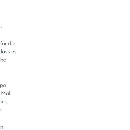
.
für die
dass es
the
xpo
 Mal.
ics,
n.
en