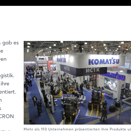
A
gab es
ie
Den
istik.
ihre
ntiert.
m
s
MICRON
Mehr als 150 Unternehmen präsentierten ihre Produkte u