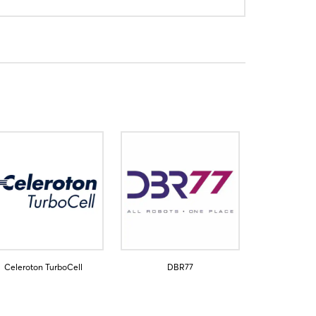
Celeroton TurboCell
DBR77