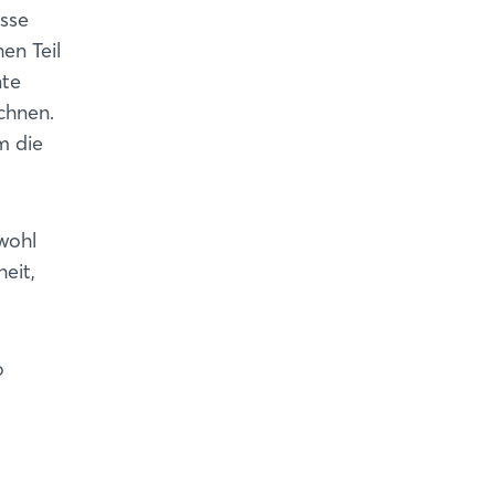
esse
en Teil
nte
chnen.
m die
wohl
eit,
o