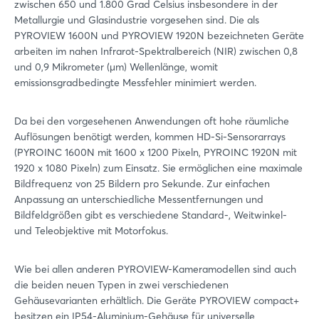
zwischen 650 und 1.800 Grad Celsius insbesondere in der
Metallurgie und Glasindustrie vorgesehen sind. Die als
PYROVIEW 1600N und PYROVIEW 1920N bezeichneten Geräte
arbeiten im nahen Infrarot-Spektralbereich (NIR) zwischen 0,8
und 0,9 Mikrometer (µm) Wellenlänge, womit
emissionsgradbedingte Messfehler minimiert werden.
Da bei den vorgesehenen Anwendungen oft hohe räumliche
Auflösungen benötigt werden, kommen HD-Si-Sensorarrays
(PYROINC 1600N mit 1600 x 1200 Pixeln, PYROINC 1920N mit
1920 x 1080 Pixeln) zum Einsatz. Sie ermöglichen eine maximale
Bildfrequenz von 25 Bildern pro Sekunde. Zur einfachen
Anpassung an unterschiedliche Messentfernungen und
Bildfeldgrößen gibt es verschiedene Standard-, Weitwinkel-
und Teleobjektive mit Motorfokus.
Wie bei allen anderen PYROVIEW-Kameramodellen sind auch
die beiden neuen Typen in zwei verschiedenen
Gehäusevarianten erhältlich. Die Geräte PYROVIEW compact+
besitzen ein IP54-Aluminium-Gehäuse für universelle