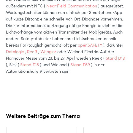
außerdem mit NFC (
Near Field Communication
) ausgerüstet.
Wartungstechniker können nun einfach per Smartphone-App
auf kurze Distanz eine schnelle Vor-Ort-Diagnose vornehmen.
Die zur Informationsübertragung nötige Energie beziehen die
Lichtvorhänge vom aktiven Transmitter des Mobilgeräts. Auch
andere Safety-Anbieter haben ihre Lichtschrankentechnik
bereits IIoT-tauglich gemacht (oft per
openSAFETY
), darunter
Datalogic
,
ReeR
,
Wenglor
oder Wieland Electric. Auf der
Hannover Messe vom 23. bis 27. April werden ReeR (
Stand D13
), Sick (
Stand F18
) und Wieland (
Stand F69
) in der
Automationshalle 9 vertreten sein.
Weitere Beiträge zum Thema