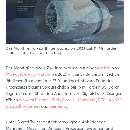
Der Markt für IoT-Zwillinge wächst bis 2023 auf 15 Milliarden
Dollar (Foto: General Electric)
Der Markt für digitale Zwillinge wächst laut einer
Analyse
von
Market Research Future
bis 2023 mit einer durchschnittlichen
jährlichen Rate von über 37 % und wird bis zum Ende des
Prognosezeitraums voraussichtlich bei 15 Milliarden US-Dollar
liegen. Zu den führenden Anbietern von Digital-Twin-Lösungen
zählen
General Electric
,
IBM
,
Oracle
,
Microsoft
,
PTC
,
ANSYS
,
Dassault Systèmes
und
Siemens
.
Unter Digital Twins versteht man digitale Abbilder von
Menschen, Maschinen, Anlagen, Prozessen, Systemen und