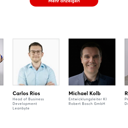
Mehr anzeigen
Carlos Rios
Michael Kolb
R
Head of Business
Entwicklungsleiter KI
P
Development
Robert Bosch GmbH
D
Leanbyte