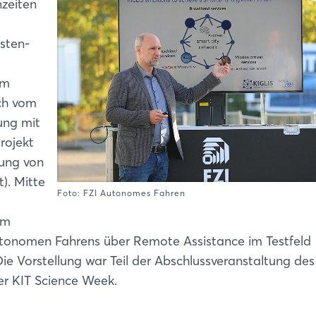
nzeiten
osten-
em
ch vom
ung mit
rojekt
rung von
t). Mitte
Foto: FZI Autonomes Fahren
em
onomen Fahrens über Remote Assistance im Testfeld
 Vorstellung war Teil der Abschlussveranstaltung des
r KIT Science Week.