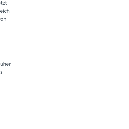
tzt
eich
von
ruher
cs