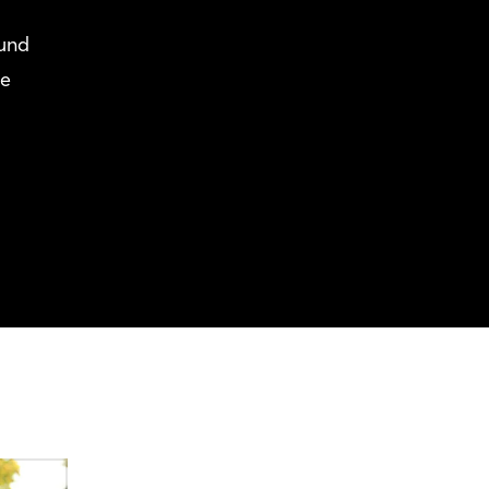
 und
te