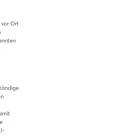
 vor Ort
m
annten
n
ständige
en
amit
ne
I-