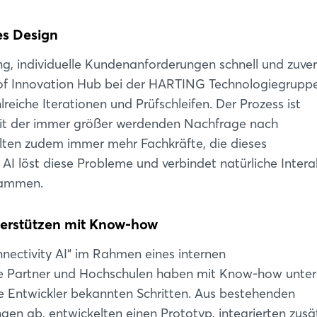
ves Design
g, individuelle Kundenanforderungen schnell und zuver
 of Innovation Hub bei der HARTING Technologiegruppe
eiche Iterationen und Prüfschleifen. Der Prozess ist
 Mit der immer größer werdenden Nachfrage nach
lten zudem immer mehr Fachkräfte, die dieses
I löst diese Probleme und verbindet natürliche Intera
sammen.
terstützen mit Know-how
ectivity AI“ im Rahmen eines internen
e Partner und Hochschulen haben mit Know-how unters
ie Entwickler bekannten Schritten. Aus bestehenden
gen ab, entwickelten einen Prototyp, integrierten zusä