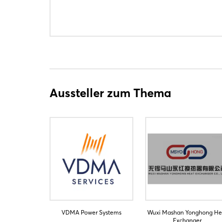
Aussteller zum Thema
VDMA Power Systems
Wuxi Mashan Yonghong He
Exchanger