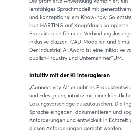
Die prämierte Anwendung kombiniert ein
lernfähiges Sprachmodell mit generative
und konzeptionellem Know-how. So entst
laut HARTING auf Knopfdruck komplette
Produktideen für neue Verbindungslösung
inklusive Skizzen, CAD-Modellen und Simul
Der Industrial AI Award ist eine Initiative v
publish-industry und UnternehmerTUM.
Intuitiv mit der KI interagieren
„Connectivity AI“ erlaubt es Produktentwic
und -designern, intuitiv mit einer künstlic
Lösungsvorschläge auszutauschen. Die Ing
Sprache eingeben, dokumentieren und sogar
Anforderungen und entwickelt in Echtzeit
diesen Anforderungen gerecht werden.