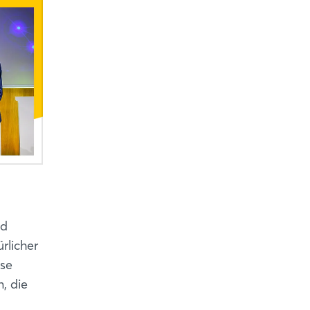
nd
rlicher
ese
, die