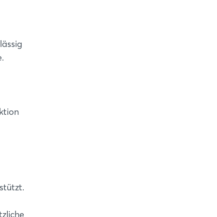
lässig
.
ktion
tützt.
tzliche