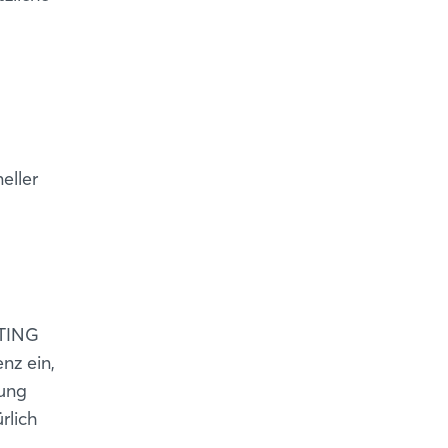
eller
RTING
nz ein,
dung
rlich