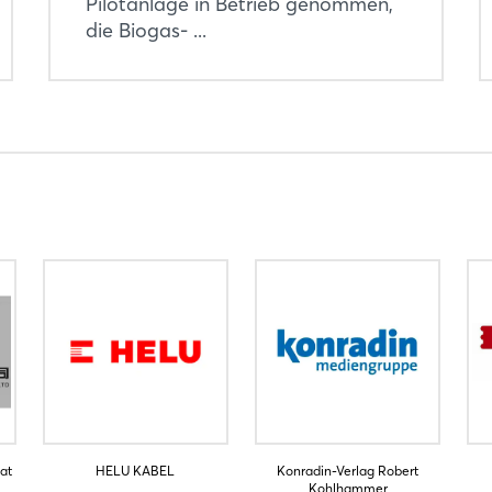
Pilotanlage in Betrieb genommen,
die Biogas- ...
at
HELU KABEL
Konradin-Verlag Robert
Kohlhammer