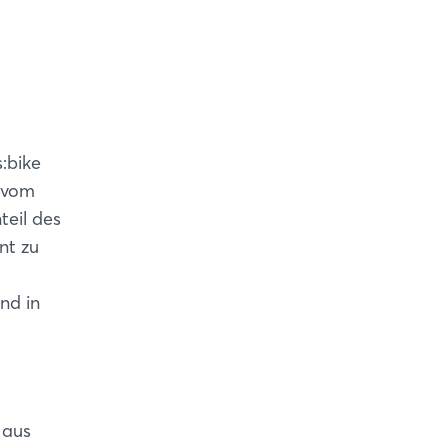
:bike
– vom
teil des
nt zu
nd in
 aus