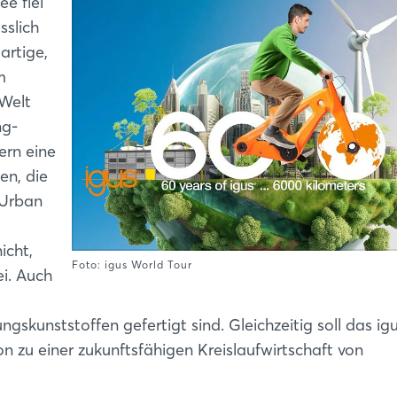
ee fiel
sslich
artige,
m
 Welt
ng-
ern eine
en, die
 Urban
icht,
Foto: igus World Tour
ei. Auch
ngskunststoffen gefertigt sind. Gleichzeitig soll das ig
n zu einer zukunftsfähigen Kreislaufwirtschaft von