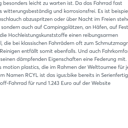
Passwort vergessen?
g besonders leicht zu warten ist. Da das Fahrrad fast
es witterungsbeständig und korrosionsfrei. Es ist beispi
schlauch abzuspritzen oder über Nacht im Freien steh
Noch nicht angemeldet?
r, sondern auch auf Campingplätzen, an Häfen, auf Fest
Jetzt registrieren
ie Hochleistungskunststoffe einen reibungsarmen
el, die bei klassischen Fahrrädern oft zum Schmutzmag
inigen entfällt somit ebenfalls. Und auch Fahrkomfor
t seinen dämpfenden Eigenschaften eine Federung mit.
gus motion plastics, die im Rahmen der Welttournee für 
em Namen RCYL ist das igus:bike bereits in Serienferti
off-Fahrrad für rund 1.243 Euro auf der Website