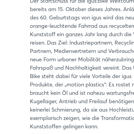
Der Startschuss für die igus:bike Welttourn
bereits am 15. Oktober dieses Jahres. Anlä
des 60. Geburtstags von igus wird das neu
orange-leuchtende Fahrrad aus recycelte
Kunststoff ein ganzes Jahr lang durch die
reisen. Das Ziel: Industriepartnern, Recycli
Partnern, Medienvertretern und Verbrauch
neue Form urbaner Mobilität näherzubring
Fahrspaß und Nachhaltigkeit vereint. Das
Bike steht dabei für viele Vorteile der igus
Produkte, der „motion plastics“: Es rostet n
braucht kein Öl und ist nahezu wartungsfr
Kugellager, Antrieb und Freilauf benötigen
keinerlei Schmierung, da sie aus Hochleistu
exemplarisch zeigen, wie die Transformatio
Kunststoffen gelingen kann.