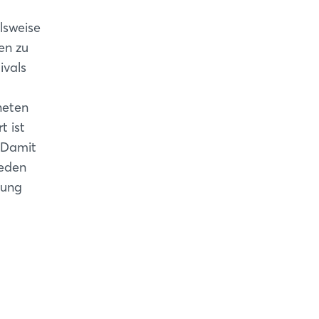
elsweise
en zu
ivals
neten
t ist
 Damit
jeden
gung