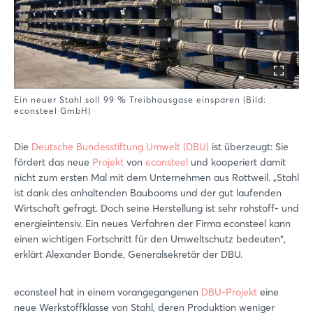
Ein neuer Stahl soll 99 % Treibhausgase einsparen (Bild:
econsteel GmbH)
Die
Deutsche Bundesstiftung Umwelt (DBU)
ist überzeugt: Sie
fördert das neue
Projekt
von
econsteel
und kooperiert damit
nicht zum ersten Mal mit dem Unternehmen aus Rottweil. „Stahl
ist dank des anhaltenden Baubooms und der gut laufenden
Wirtschaft gefragt. Doch seine Herstellung ist sehr rohstoff- und
energieintensiv. Ein neues Verfahren der Firma econsteel kann
einen wichtigen Fortschritt für den Umweltschutz bedeuten“,
erklärt Alexander Bonde, Generalsekretär der DBU.
econsteel hat in einem vorangegangenen
DBU-Projekt
eine
neue Werkstoffklasse von Stahl, deren Produktion weniger