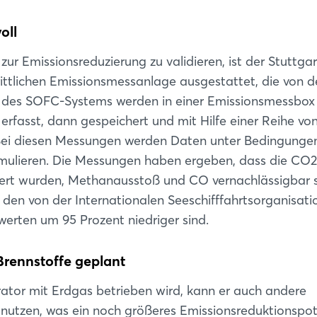
oll
 Emissionsreduzierung zu validieren, ist der Stuttgar
ittlichen Emissionsmessanlage ausgestattet, die von d
en des SOFC-Systems werden in einer Emissionsmessbox 
erfasst, dann gespeichert und mit Hilfe einer Reihe vo
. Bei diesen Messungen werden Daten unter Bedingunge
 simulieren. Die Messungen haben ergeben, dass die CO2
iert wurden, Methanausstoß und CO vernachlässigbar 
 den von der Internationalen Seeschifffahrtsorganisati
erten um 95 Prozent niedriger sind.
Login
Brennstoffe geplant
Einloggen
tor mit Erdgas betrieben wird, kann er auch andere
 nutzen, was ein noch größeres Emissionsreduktionspot