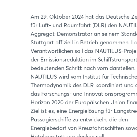
Am 29. Oktober 2024 hat das Deutsche Z
für Luft- und Raumfahrt (DLR) den NAUTI
Aggregat-Demonstrator an seinem Stando
Stuttgart offiziell in Betrieb genommen. L
Verantwortlichen soll das NAUTILUS-Proje
der Emissionsreduktion im Schiffstranspor
bedeutenden Schritt nach vorn darstellen.
NAUTILUS wird vom Institut für Technisch
Thermodynamik des DLR koordiniert und 
das Forschungs- und Innovationsprogra
Horizon 2020 der Europäischen Union finan
Ziel ist es, eine Energielösung für Langstr
Passagierschiffe zu entwickeln, die den
Energiebedarf von Kreuzfahrtschiffen sowo
Hotelausstattung decken soll.