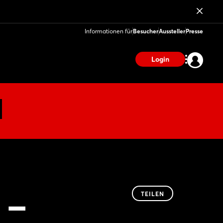
Informationen für
Besucher
Aussteller
Presse
Login
 –
TEILEN