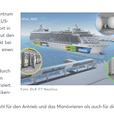
entrum
LUS-
rt in
aut den
kt bei
t einen
e
durch
mm
ziert.
Foto: DLR ITT Nautilus
ecken-
hl für den Antrieb und das Manövrieren als auch für di