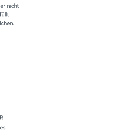
er nicht
üllt
ichen.
ER
ces