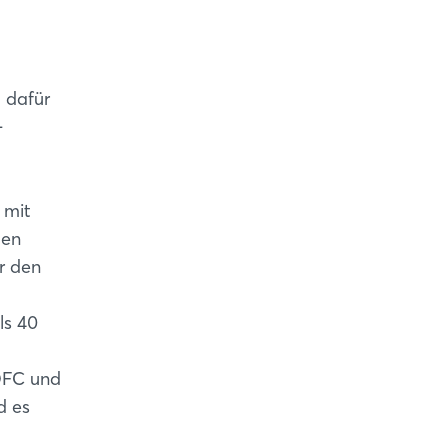
 dafür
-
 mit
den
r den
ls 40
SOFC und
d es