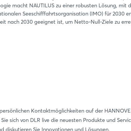
Passwort vergessen?
nologie macht NAUTILUS zu einer robusten Lösung, mit d
ationalen Seeschifffahrtsorganisation (IMO) für 2030 erf
Noch nicht angemeldet?
it nach 2030 geeignet ist, um Netto-Null-Ziele zu erre
Jetzt registrieren
e persönlichen Kontaktmöglichkeiten auf der HANNOV
Sie sich von DLR live die neuesten Produkte und Servi
nd diskutieren Sie Innovationen und Lösungen.