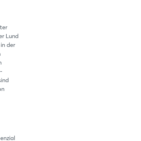
ter
er Lund
in der
n
n
-
sind
on
enzial