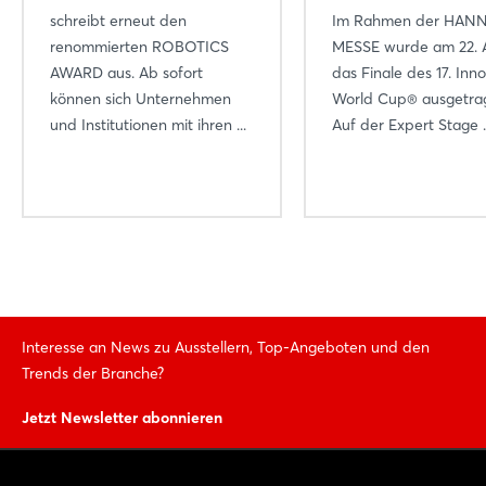
schreibt erneut den
Im Rahmen der HAN
renommierten ROBOTICS
MESSE wurde am 22. A
AWARD aus. Ab sofort
das Finale des 17. Inn
können sich Unternehmen
World Cup® ausgetra
und Institutionen mit ihren ...
Auf der Expert Stage ..
Interesse an News zu Ausstellern, Top-Angeboten und den
Trends der Branche?
Jetzt Newsletter abonnieren