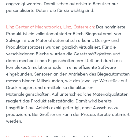
angezeigt werden. Damit sehen autorisierte Benutzer nur
personalisierte Daten, die für sie wichtig sind.
Linz Center of Mechatronics, Linz, Österreich:
Das nominierte
Produkt ist ein vollautomatisierter Blech-Biegeautomat von
Salvagnini, der Material automatisch erkennt. Design- und
Produktionsprozess wurden gänzlich virtualisiert. Für die
verschiedenen Bleche wurden die Gesetzmäßigkeiten und
deren mechanischen Eigenschaften ermittelt und durch ein
Login
komplexes Simulationsmodell in eine effiziente Software
eingebunden. Sensoren an den Antrieben des Biegeautomaten
messen binnen Millisekunden, wie das jeweilige Werkstück auf
Einloggen
Druck reagiert und ermitteln so die aktuellen
Materialeigenschaften. Auf unterschiedliche Materialqualitäten
Passwort vergessen?
reagiert das Produkt selbstständig. Damit wird bereits
Losgröße 1 auf Anhieb exakt gefertigt, ohne Ausschuss zu
produzieren. Bei Großserien kann der Prozess iterativ optimiert
werden.
Noch nicht angemeldet?
Jetzt registrieren