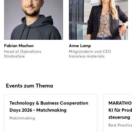
Fabian Machon
Anne Lamp
Head of Operations
Mitgründerin und CEO
Stratosfare
traceless materials
Events zum Thema
Technology & Business Cooperation
MARATHON
Days 2026 - Matchmaking
KI für Pro
steuerung
Matchmaking
Best Practic